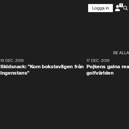
Logga in
SE ALLA
8
19 DEC. 2019
17 DEC. 2019
Skidsnack: ”Kom bokstavligen från
Pojkens galna rea
ingenstans”
golfvärlden