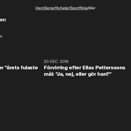
Hem
Serier
Nyheter
Sport
Nöje
Mer
Livsstil
ren
ek
0:49
20 DEC. 2019
1:0
r ”årets fulaste
Förvirring efter Elias Petterssons
mål: ”Ja, nej, eller gör han?”