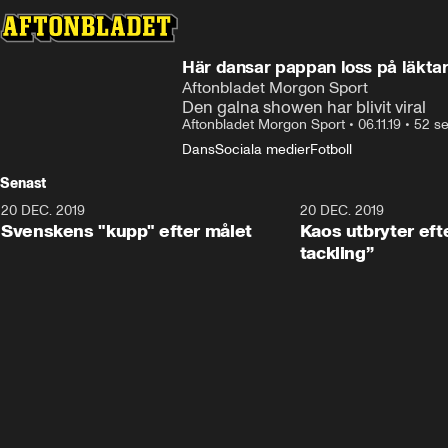
Här dansar pappan loss på läkta
Aftonbladet Morgon Sport
Den galna showen har blivit viral
Aftonbladet Morgon Sport
•
06.11.19
•
52 s
Dans
Sociala medier
Fotboll
Senast
20 DEC. 2019
0:44
20 DEC. 2019
Svenskens "kupp" efter målet
Kaos utbryter efte
tackling”