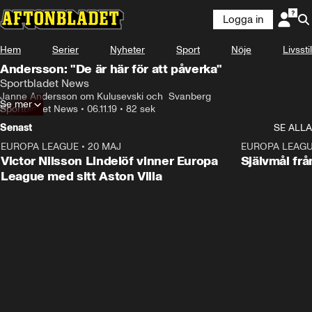
Logga in
Hem
Serier
Nyheter
Sport
Nöje
Livsstil
Andersson: "De är här för att påverka"
Sportbladet News
Janne Andersson om Kulusevski och  Svanberg
Se mer
Sportbladet News
•
06.11.19
•
82 sek
Senast
SE ALLA
EUROPA LEAGUE
•
20 MAJ
1:32
EUROPA LEAG
Victor Nilsson Lindelöf vinner Europa
Självmål frå
League med sitt Aston Villa