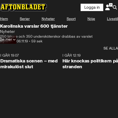
Logga in
Hem
Serier
Nyheter
Sport
Nöje
Livsstil
Karolinska varslar 600 tjänster
Nyheter
250 läkare och 350 undersköterskor drabbas av varslet
Se mer
Nyheter
•
06.11.19
•
59 sek
SE ALLA
I GÅR 19:07
0:42
I GÅR 12:19
Dramatiska scenen – med
Här knockas politikern p
mirakulöst slut
stranden