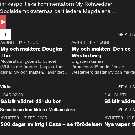
inrikespolitiska kommentatorn My Rohwedder 
Socialdemokraternas partiledare Magdalena 
Andersson till svars.
1
SE ALLA
AVSNITT 12
•
11 JUNI
26:27
AVSNITT 11
•
4 JUNI
2
My och makten: Douglas
My och makten: Denice
Thor
Westerberg
Moderata ungdomsförbundet 
Ungsvenskarnas 
(MUF:s) ordförande Douglas Thor 
förbundsordförande Denice 
gästar My och makten. I avsnittet 
Westerberg gästar My och makten.
diskuteras tonårsutvisningarna och 
avsnittet diskuteras migrationsfrå
hur Moderaterna ska locka väljare till 
och hur SD ska locka kvinnliga 
Väder
SE ALLA
valet i höst. 
väljare. 
I GÅR 02:30
1:06
5 AUGUSTI
Så blir vädret där du bor
Så blir vädr
Senaste om konflikten i Mellanöstern
SE ALLA
NYHETER
•
17 FEB. 2025
0:45
NYHETER
•
16 F
500 dagar av krig i Gaza – se förödelsen
Nya vapen ti