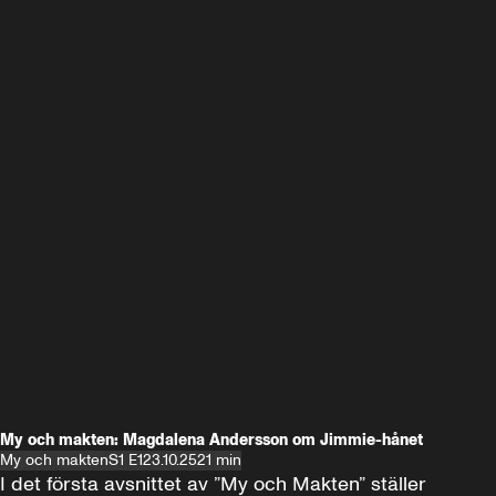
My och makten: Magdalena Andersson om Jimmie-hånet
My och makten
S1 E1
23.10.25
21 min
I det första avsnittet av ”My och Makten” ställer 