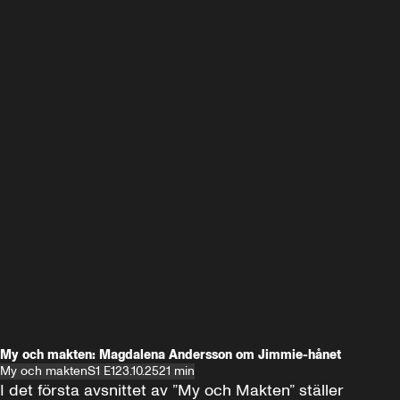
My och makten: Magdalena Andersson om Jimmie-hånet
My och makten
S1 E1
23.10.25
21 min
I det första avsnittet av ”My och Makten” ställer 