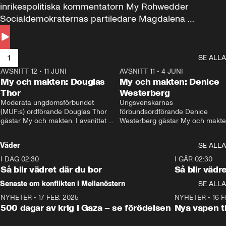
inrikespolitiska kommentatorn My Rohwedder 
Socialdemokraternas partiledare Magdalena 
Andersson till svars.
1
SE ALLA
AVSNITT 12
•
11 JUNI
26:27
AVSNITT 11
•
4 JUNI
2
My och makten: Douglas
My och makten: Denice
Thor
Westerberg
Moderata ungdomsförbundet 
Ungsvenskarnas 
(MUF:s) ordförande Douglas Thor 
förbundsordförande Denice 
gästar My och makten. I avsnittet 
Westerberg gästar My och makten.
diskuteras tonårsutvisningarna och 
avsnittet diskuteras migrationsfrå
hur Moderaterna ska locka väljare till 
och hur SD ska locka kvinnliga 
Väder
SE ALLA
valet i höst. 
väljare. 
I DAG 02:30
1:06
I GÅR 02:30
Så blir vädret där du bor
Så blir vädr
Senaste om konflikten i Mellanöstern
SE ALLA
NYHETER
•
17 FEB. 2025
0:45
NYHETER
•
16 F
500 dagar av krig i Gaza – se förödelsen
Nya vapen ti