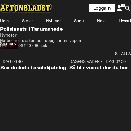
Logga in
Hem
Serier
Nyheter
Sport
Nöje
Livsstil
Polisinsats i Tanumshede
Nyheter
Närboende evakueras - uppgifter om vapen
Se mer
Nyheter
•
06.11.19
•
80 sek
SE ALLA
I DAG 06:40
0:47
DAGENS VÄDER
•
I DAG 02:30
Sex dödade i skolskjutning
Så blir vädret där du bor