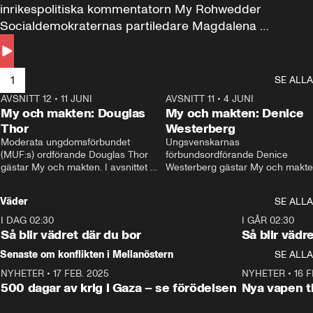
inrikespolitiska kommentatorn My Rohwedder 
Socialdemokraternas partiledare Magdalena 
Andersson till svars.
1
SE ALLA
AVSNITT 12
•
11 JUNI
26:27
AVSNITT 11
•
4 JUNI
2
My och makten: Douglas
My och makten: Denice
Thor
Westerberg
Moderata ungdomsförbundet 
Ungsvenskarnas 
(MUF:s) ordförande Douglas Thor 
förbundsordförande Denice 
gästar My och makten. I avsnittet 
Westerberg gästar My och makten.
diskuteras tonårsutvisningarna och 
avsnittet diskuteras migrationsfrå
hur Moderaterna ska locka väljare till 
och hur SD ska locka kvinnliga 
Väder
SE ALLA
valet i höst. 
väljare. 
I DAG 02:30
1:06
I GÅR 02:30
Så blir vädret där du bor
Så blir vädr
Senaste om konflikten i Mellanöstern
SE ALLA
NYHETER
•
17 FEB. 2025
0:45
NYHETER
•
16 F
500 dagar av krig i Gaza – se förödelsen
Nya vapen ti