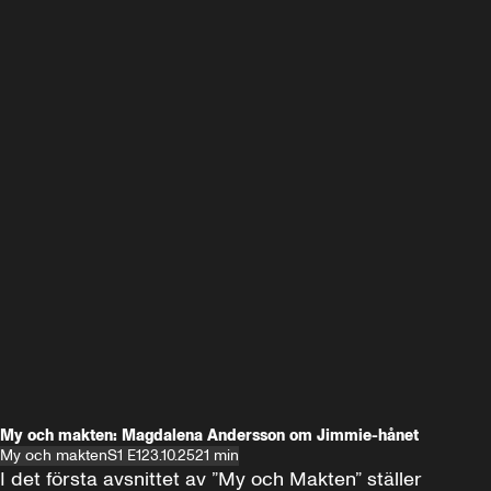
My och makten: Magdalena Andersson om Jimmie-hånet
My och makten
S1 E1
23.10.25
21 min
I det första avsnittet av ”My och Makten” ställer 