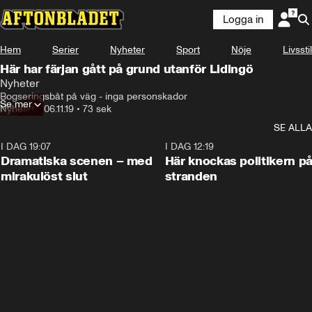
Logga in
Hem
Serier
Nyheter
Sport
Nöje
Livsstil
Här har färjan gått på grund utanför Lidingö
Nyheter
Bogseringsbåt på väg - inga personskador
Se mer
Nyheter
•
06.11.19
•
73 sek
SE ALLA
I DAG 19:07
0:42
I DAG 12:19
Dramatiska scenen – med
Här knockas politikern p
mirakulöst slut
stranden