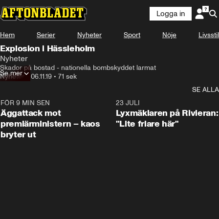
Logga in
Hem
Serier
Nyheter
Sport
Nöje
Livsstil
Explosion i Hässleholm
Nyheter
Skador på bostad - nationella bombskyddet larmat
Se mer
Nyheter
•
06.11.19
•
71 sek
SE ALLA
FÖR 9 MIN SEN
0:37
23 JULI
Äggattack mot
Lyxmäklaren på Rivieran:
premiärministern – kaos
"Lite friare här"
bryter ut