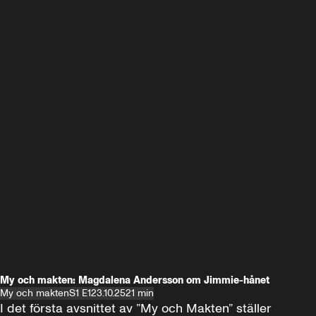
My och makten: Magdalena Andersson om Jimmie-hånet
My och makten
S1 E1
23.10.25
21 min
I det första avsnittet av ”My och Makten” ställer 