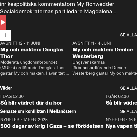
inrikespolitiska kommentatorn My Rohwedder 
Socialdemokraternas partiledare Magdalena 
Andersson till svars.
1
SE ALLA
AVSNITT 12
•
11 JUNI
26:27
AVSNITT 11
•
4 JUNI
2
My och makten: Douglas
My och makten: Denice
Thor
Westerberg
Moderata ungdomsförbundet 
Ungsvenskarnas 
(MUF:s) ordförande Douglas Thor 
förbundsordförande Denice 
gästar My och makten. I avsnittet 
Westerberg gästar My och makten.
diskuteras tonårsutvisningarna och 
avsnittet diskuteras migrationsfrå
hur Moderaterna ska locka väljare till 
och hur SD ska locka kvinnliga 
Väder
SE ALLA
valet i höst. 
väljare. 
I DAG 02:30
1:06
I GÅR 02:30
Så blir vädret där du bor
Så blir vädr
Senaste om konflikten i Mellanöstern
SE ALLA
NYHETER
•
17 FEB. 2025
0:45
NYHETER
•
16 F
500 dagar av krig i Gaza – se förödelsen
Nya vapen ti