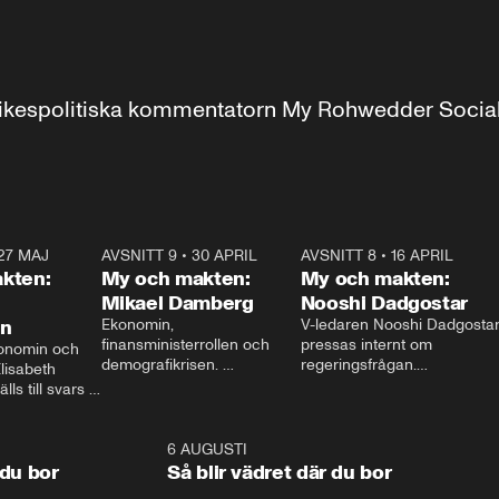
r inrikespolitiska kommentatorn My Rohwedder Soci
27 MAJ
3:51
AVSNITT 9
•
30 APRIL
24:00
AVSNITT 8
•
16 APRIL
25:1
kten:
My och makten:
My och makten:
Mikael Damberg
Nooshi Dadgostar
on
Ekonomin, 
V-ledaren Nooshi Dadgostar
finansministerrollen och 
pressas internt om 
onomin och 
demografikrisen. 
regeringsfrågan.

lisabeth 
Oppositionen ställs till svars 
I Aftonbladets 
ls till svars 
när Socialdemokraternas 
partiledarutfrågning ”My 
stern gästar 
Mikael Damberg gästar My 
och Makten” sätter hon ner 
My och Makten. 
och Makten. 
foten mot kritikerna:

1:06
6 AUGUSTI
1:0
– Vi ställer upp i val. Ska vi 
 du bor
Så blir vädret där du bor
vara med så sitter vi förstås 