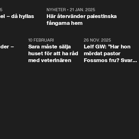
25
1:22
NYHETER
•
21 JAN. 2025
0:5
ael – då hyllas
Här återvänder palestinska
fångarna hem
4:24
10 FEBRUARI
4:13
26 NOV. 2025
8:1
der –
Sara måste sälja
Leif GW: ”Har hon
huset för att ha råd
mördat pastor
med veterinären
Fossmos fru? Svar
nej.”