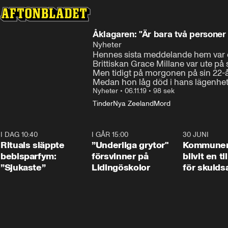
Åklagaren: "Är bara två persone
Nyheter
Hennes sista meddelande hem var ett
Brittiskan Grace Millane var ute på sit
Men tidigt på morgonen på sin 22-års
Medan hon låg död i hans lägenhet 
Nyheter
•
06.11.19
•
98 sek
Tinder
Nya Zeeland
Mord
I DAG 10:40
1:01
I GÅR 15:00
1:07
30 JUNI
Rituals släppte
”Underliga grytor"
Kommune
bebisparfym:
försvinner på
blivit en ti
”Sjukaste”
Lidingöskolor
för skulds