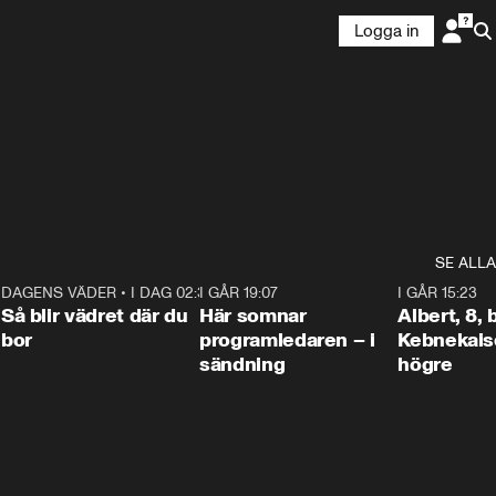
Logga in
SE ALLA
6
DAGENS VÄDER
•
I DAG 02:30
1:06
I GÅR 19:07
0:45
I GÅR 15:23
Så blir vädret där du
Här somnar
Albert, 8,
bor
programledaren – i
Kebnekaise
sändning
högre