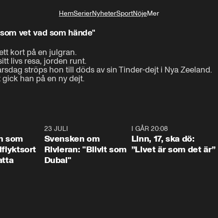
Hem
Serier
Nyheter
Sport
Nöje
Mer
Livsstil
r som vet vad som hände"
 kort på en julgran.

t livs resa, jorden runt.

dag ströps hon till döds av sin Tinder-dejt i Nya Zeeland.

gick han på en ny dejt.
1:24
23 JULI
1:42
I GÅR 20:08
4:3
n som
Svensken om
Linn, 17, ska dö:
llflyktsort
Rivieran: "Blivit som
”Livet är som det är”
atta
Dubai"