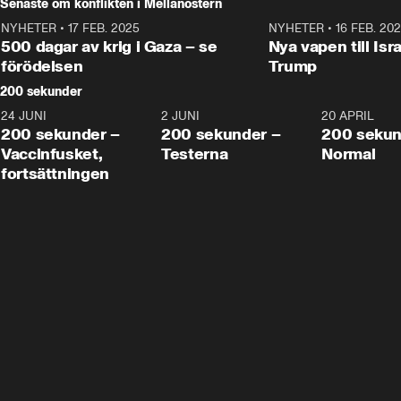
Senaste om konflikten i Mellanöstern
NYHETER
•
17 FEB. 2025
0:45
NYHETER
•
16 FEB. 20
500 dagar av krig i Gaza – se
Nya vapen till Isr
förödelsen
Trump
200 sekunder
24 JUNI
5:00
2 JUNI
4:23
20 APRIL
200 sekunder –
200 sekunder –
200 sekun
Vaccinfusket,
Testerna
Normal
fortsättningen