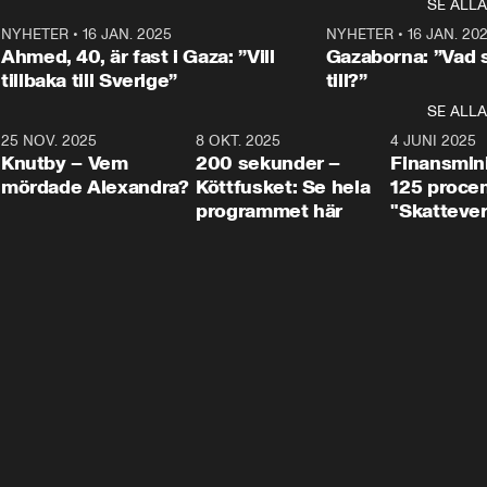
SE ALLA
integrationsminister Simona 
till svars.
Rohwedder stäl
Mohamsson till svars.
Centerpartiets
2
NYHETER
•
16 JAN. 2025
1:01
NYHETER
•
16 JAN. 20
Thand Ring till
Ahmed, 40, är fast i Gaza: ”Vill
Gazaborna: ”Vad s
tillbaka till Sverige”
till?”
SE ALLA
3
25 NOV. 2025
31:05
8 OKT. 2025
4:29
4 JUNI 2025
Knutby – Vem
200 sekunder –
Finansmin
mördade Alexandra?
Köttfusket: Se hela
125 procent
programmet här
"Skattever
viktig uppg