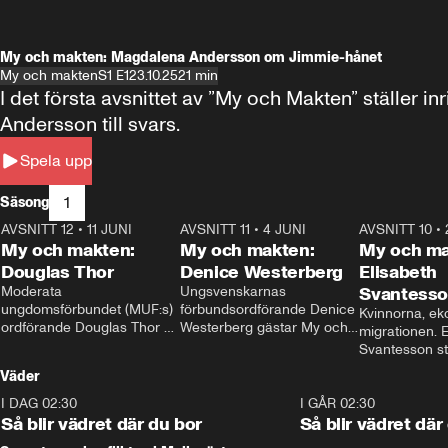
My och makten: Magdalena Andersson om Jimmie-hånet
My och makten
S1 E1
23.10.25
21 min
I det första avsnittet av ”My och Makten” ställe
Andersson till svars.
Spela upp
1
Säsong
AVSNITT 12
•
11 JUNI
26:27
AVSNITT 11
•
4 JUNI
23:40
AVSNITT 10
•
My och makten:
My och makten:
My och ma
Douglas Thor
Denice Westerberg
Elisabeth
Moderata 
Ungsvenskarnas 
Svantess
ungdomsförbundet (MUF:s) 
förbundsordförande Denice 
Kvinnorna, ek
ordförande Douglas Thor 
Westerberg gästar My och 
migrationen. E
gästar My och makten. I 
makten. I avsnittet 
Svantesson stäl
avsnittet diskuteras 
diskuteras migrationsfrågan 
när finansmini
Väder
tonårsutvisningarna och hur 
och hur SD ska locka 
Moderaterna ska locka 
kvinnliga väljare. 
I DAG 02:30
1:06
I GÅR 02:30
väljare till valet i höst. 
Så blir vädret där du bor
Så blir vädret där