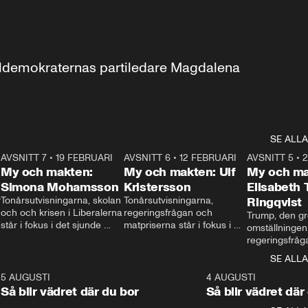
aldemokraternas partiledare Magdalena 
SE ALLA
7
AVSNITT 7
•
19 FEBRUARI
24:30
AVSNITT 6
•
12 FEBRUARI
27:30
AVSNITT 5
•
My och makten:
My och makten: Ulf
My och ma
Simona Mohamsson
Kristersson
Elisabeth
 
Tonårsutvisningarna, skolan 
Tonårsutvisningarna, 
Ringqvist
och och krisen i Liberalerna 
regeringsfrågan och 
Trump, den gr
står i fokus i det sjunde 
matpriserna står i fokus i 
omställningen
avsnittet av ”My och 
det sjätte avsnittet av ”My 
regeringsfråga
makten”. Se när 
och makten”. Se när 
centrum i det 
SE ALLA
Aftonbladets inrikespolitiska 
Aftonbladets inrikespolitiska 
avsnittet av ”
kommentator My 
kommentator My 
6
5 AUGUSTI
1:06
4 AUGUSTI
Makten”. Se nä
Rohwedder ställer 
Rohwedder ställer 
Så blir vädret där du bor
Så blir vädret där
Aftonbladets in
utbildnings- och 
statsminister Ulf Kristersson 
kommentator 