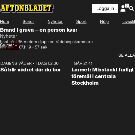
Logga in
Hem
Serier
Nyheter
Sport
Nöje
Livsstil
Brand i gruva – en person kvar
Nyheter
Fast på 486 meters djup i en räddningskammare
Se mer
Nyheter
•
07.11.19
•
57 sek
SE ALLA
DAGENS VÄDER
•
I DAG 02:30
1:06
I GÅR 21:41
Så blir vädret där du bor
Larmet: Misstänkt farligt
föremål i centrala
Stockholm