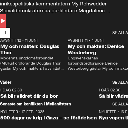
inrikespolitiska kommentatorn My Rohwedder 
Socialdemokraternas partiledare Magdalena 
Andersson till svars.
1
SE ALLA
AVSNITT 12
•
11 JUNI
26:27
AVSNITT 11
•
4 JUNI
2
My och makten: Douglas
My och makten: Denice
Thor
Westerberg
Moderata ungdomsförbundet 
Ungsvenskarnas 
(MUF:s) ordförande Douglas Thor 
förbundsordförande Denice 
gästar My och makten. I avsnittet 
Westerberg gästar My och makten.
diskuteras tonårsutvisningarna och 
avsnittet diskuteras migrationsfrå
hur Moderaterna ska locka väljare till 
och hur SD ska locka kvinnliga 
Väder
SE ALLA
valet i höst. 
väljare. 
I DAG 02:30
1:06
I GÅR 02:30
Så blir vädret där du bor
Så blir vädr
Senaste om konflikten i Mellanöstern
SE ALLA
NYHETER
•
17 FEB. 2025
0:45
NYHETER
•
16 F
500 dagar av krig i Gaza – se förödelsen
Nya vapen ti