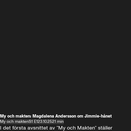
My och makten: Magdalena Andersson om Jimmie-hånet
My och makten
S1 E1
23.10.25
21 min
I det första avsnittet av ”My och Makten” ställer 