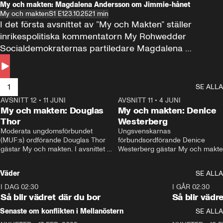
My och makten: Magdalena Andersson om Jimmie-hånet
My och makten
S1 E1
23.10.25
21 min
I det första avsnittet av ”My och Makten” ställer 
inrikespolitiska kommentatorn My Rohwedder 
Socialdemokraternas partiledare Magdalena 
Andersson till svars.
1
SE ALLA
AVSNITT 12
•
11 JUNI
26:27
AVSNITT 11
•
4 JUNI
2
My och makten: Douglas
My och makten: Denice
Thor
Westerberg
Moderata ungdomsförbundet 
Ungsvenskarnas 
(MUF:s) ordförande Douglas Thor 
förbundsordförande Denice 
gästar My och makten. I avsnittet 
Westerberg gästar My och makten.
diskuteras tonårsutvisningarna och 
avsnittet diskuteras migrationsfrå
hur Moderaterna ska locka väljare till 
och hur SD ska locka kvinnliga 
Väder
SE ALLA
valet i höst. 
väljare. 
I DAG 02:30
1:06
I GÅR 02:30
Så blir vädret där du bor
Så blir vädr
Senaste om konflikten i Mellanöstern
SE ALLA