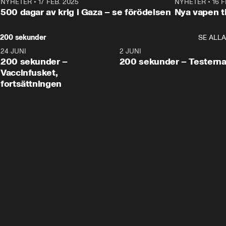
NYHETER
•
17 FEB. 2025
0:45
NYHETER
•
16 F
500 dagar av krig i Gaza – se förödelsen
Nya vapen ti
200 sekunder
SE ALLA
24 JUNI
5:00
2 JUNI
200 sekunder –
200 sekunder – Testern
Vaccinfusket,
fortsättningen