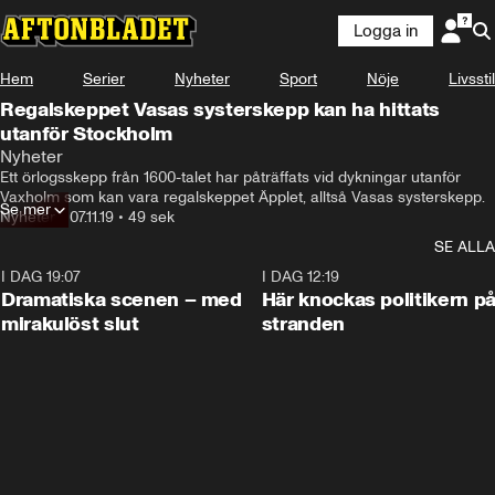
Logga in
Hem
Serier
Nyheter
Sport
Nöje
Livsstil
Regalskeppet Vasas systerskepp kan ha hittats
utanför Stockholm
Nyheter
Ett örlogsskepp från 1600-talet har påträffats vid dykningar utanför 
Vaxholm som kan vara regalskeppet Äpplet, alltså Vasas systerskepp.
Se mer
Nyheter
•
07.11.19
•
49 sek
SE ALLA
I DAG 19:07
0:42
I DAG 12:19
Dramatiska scenen – med
Här knockas politikern p
mirakulöst slut
stranden