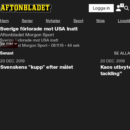
Logga in
Hem
Serier
Nyheter
Sport
Nöje
Livsstil
Sverige förlorade mot USA inatt
Aftonbladet Morgon Sport
Sverige förlorade mot USA inatt
Se mer
Aftonbladet Morgon Sport
•
08.11.19
•
44 sek
Senast
SE ALLA
20 DEC. 2019
0:44
20 DEC. 2019
Svenskens "kupp" efter målet
Kaos utbryte
tackling”