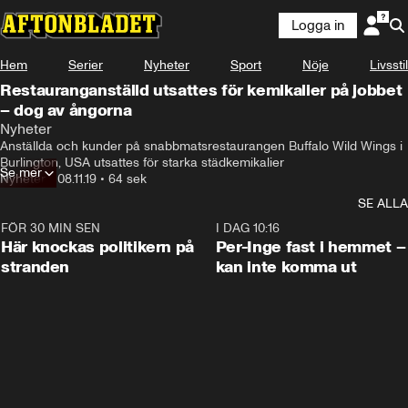
Logga in
Hem
Serier
Nyheter
Sport
Nöje
Livsstil
Restauranganställd utsattes för kemikalier på jobbet
– dog av ångorna
Nyheter
Anställda och kunder på snabbmatsrestaurangen Buffalo Wild Wings i 
Burlington, USA utsattes för starka städkemikalier
Se mer
Nyheter
•
08.11.19
•
64 sek
SE ALLA
FÖR 30 MIN SEN
0:45
I DAG 10:16
Här knockas politikern på
Per-Inge fast i hemmet –
stranden
kan inte komma ut