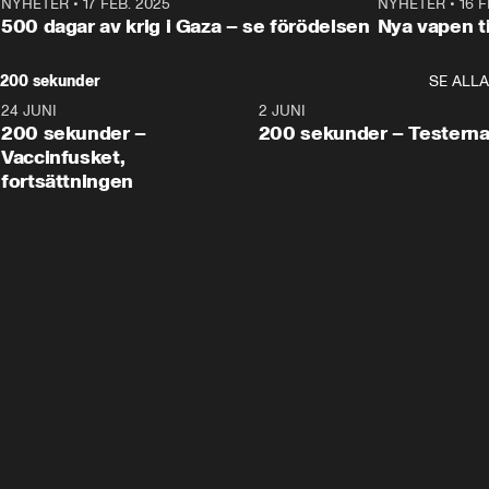
NYHETER
•
17 FEB. 2025
0:45
NYHETER
•
16 F
500 dagar av krig i Gaza – se förödelsen
Nya vapen ti
200 sekunder
SE ALLA
24 JUNI
5:00
2 JUNI
200 sekunder –
200 sekunder – Testern
Vaccinfusket,
fortsättningen