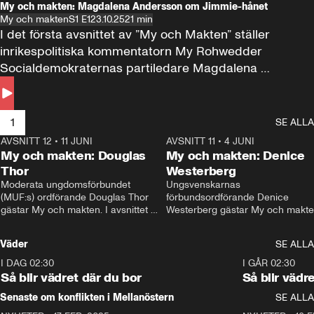
My och makten: Magdalena Andersson om Jimmie-hånet
My och makten
S1 E1
23.10.25
21 min
I det första avsnittet av ”My och Makten” ställer 
inrikespolitiska kommentatorn My Rohwedder 
Socialdemokraternas partiledare Magdalena 
Andersson till svars.
1
SE ALLA
AVSNITT 12
•
11 JUNI
26:27
AVSNITT 11
•
4 JUNI
2
My och makten: Douglas
My och makten: Denice
Thor
Westerberg
Moderata ungdomsförbundet 
Ungsvenskarnas 
(MUF:s) ordförande Douglas Thor 
förbundsordförande Denice 
gästar My och makten. I avsnittet 
Westerberg gästar My och makten.
diskuteras tonårsutvisningarna och 
avsnittet diskuteras migrationsfrå
hur Moderaterna ska locka väljare till 
och hur SD ska locka kvinnliga 
Väder
SE ALLA
valet i höst. 
väljare. 
I DAG 02:30
1:06
I GÅR 02:30
Så blir vädret där du bor
Så blir vädr
Senaste om konflikten i Mellanöstern
SE ALLA