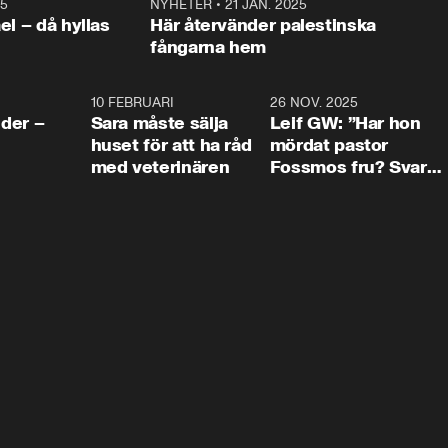
25
1:22
NYHETER
•
21 JAN. 2025
0:5
ael – då hyllas
Här återvänder palestinska
fångarna hem
4:24
10 FEBRUARI
4:13
26 NOV. 2025
8:1
der –
Sara måste sälja
Leif GW: ”Har hon
huset för att ha råd
mördat pastor
med veterinären
Fossmos fru? Svar
nej.”