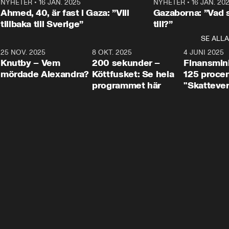
Centerpartiets
2
NYHETER
•
16 JAN. 2025
1:01
NYHETER
•
16 JAN. 20
Thand Ring till
Ahmed, 40, är fast i Gaza: ”Vill
Gazaborna: ”Vad s
tillbaka till Sverige”
till?”
SE ALLA
3
25 NOV. 2025
31:05
8 OKT. 2025
4:29
4 JUNI 2025
Knutby – Vem
200 sekunder –
Finansmin
mördade Alexandra?
Köttfusket: Se hela
125 procent
programmet här
"Skattever
viktig uppg