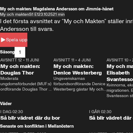
My och makten: Magdalena Andersson om Jimmie-hånet
My och makten
S1 E1
23.10.25
21 min
I det första avsnittet av ”My och Makten” ställe
Andersson till svars.
Spela upp
1
Säsong
AVSNITT 12
•
11 JUNI
26:27
AVSNITT 11
•
4 JUNI
23:40
AVSNITT 10
•
My och makten:
My och makten:
My och ma
Douglas Thor
Denice Westerberg
Elisabeth
Moderata 
Ungsvenskarnas 
Svantess
ungdomsförbundet (MUF:s) 
förbundsordförande Denice 
Kvinnorna, ek
ordförande Douglas Thor 
Westerberg gästar My och 
migrationen. E
gästar My och makten. I 
makten. I avsnittet 
Svantesson stäl
avsnittet diskuteras 
diskuteras migrationsfrågan 
när finansmini
Väder
tonårsutvisningarna och hur 
och hur SD ska locka 
Moderaterna ska locka 
kvinnliga väljare. 
I DAG 02:30
1:06
I GÅR 02:30
väljare till valet i höst. 
Så blir vädret där du bor
Så blir vädret där
Senaste om konflikten i Mellanöstern