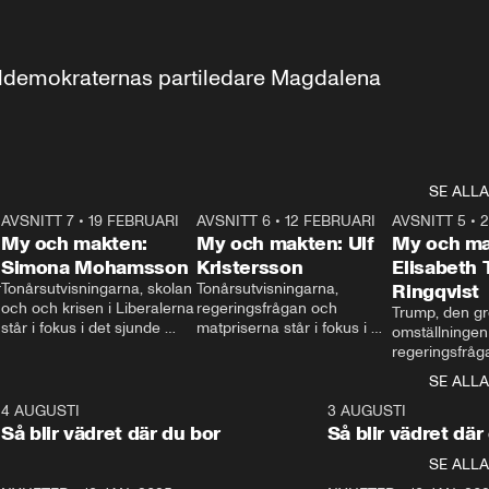
aldemokraternas partiledare Magdalena 
SE ALLA
7
AVSNITT 7
•
19 FEBRUARI
24:30
AVSNITT 6
•
12 FEBRUARI
27:30
AVSNITT 5
•
My och makten:
My och makten: Ulf
My och ma
Simona Mohamsson
Kristersson
Elisabeth
 
Tonårsutvisningarna, skolan 
Tonårsutvisningarna, 
Ringqvist
och och krisen i Liberalerna 
regeringsfrågan och 
Trump, den gr
står i fokus i det sjunde 
matpriserna står i fokus i 
omställningen
avsnittet av ”My och 
det sjätte avsnittet av ”My 
regeringsfråga
makten”. Se när 
och makten”. Se när 
centrum i det 
SE ALLA
Aftonbladets inrikespolitiska 
Aftonbladets inrikespolitiska 
avsnittet av ”
kommentator My 
kommentator My 
6
4 AUGUSTI
1:06
3 AUGUSTI
Makten”. Se nä
Rohwedder ställer 
Rohwedder ställer 
Så blir vädret där du bor
Så blir vädret där
Aftonbladets in
utbildnings- och 
statsminister Ulf Kristersson 
kommentator 
SE ALLA
integrationsminister Simona 
till svars.
Rohwedder stäl
Mohamsson till svars.