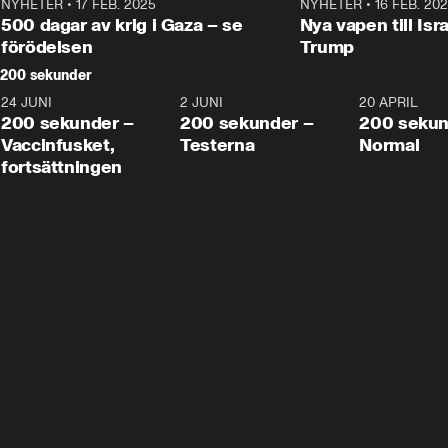
NYHETER
•
17 FEB. 2025
0:45
NYHETER
•
16 FEB. 20
500 dagar av krig i Gaza – se
Nya vapen till Isr
förödelsen
Trump
200 sekunder
24 JUNI
5:00
2 JUNI
4:23
20 APRIL
200 sekunder –
200 sekunder –
200 sekun
Vaccinfusket,
Testerna
Normal
fortsättningen