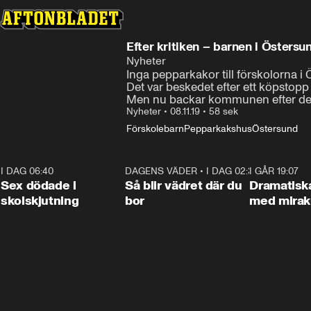
Efter kritiken – barnen i Östers
Nyheter
Inga pepparkakor till förskolorna i 
Det var beskedet efter ett köpstop
Men nu backar kommunen efter den
Nyheter
•
08.11.19
•
58 sek
Förskolebarn
Pepparkakshus
Östersund
I DAG 06:40
0:47
DAGENS VÄDER
•
I DAG 02:30
1:06
I GÅR 19:07
Sex dödade i
Så blir vädret där du
Dramatisk
skolskjutning
bor
med miraku