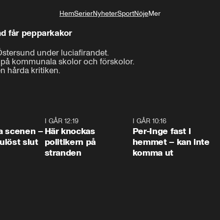
Hem
Serier
Nyheter
Sport
Nöje
Mer
Livsstil
und får pepparkakor
Östersund under luciafirandet.

p på kommunala skolor och förskolor.

 hårda kritiken.
0:42
I GÅR 12:19
0:45
I GÅR 10:16
1:2
a scenen –
Här knockas
Per-Inge fast i
löst slut
politikern på
hemmet – kan inte
stranden
komma ut