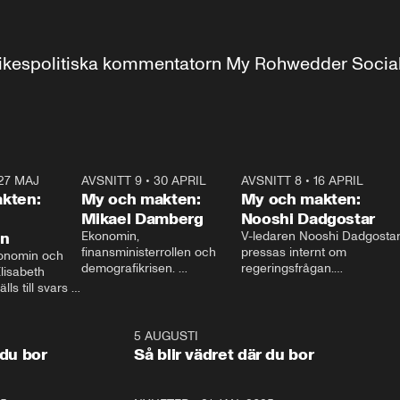
r inrikespolitiska kommentatorn My Rohwedder Soci
27 MAJ
3:51
AVSNITT 9
•
30 APRIL
24:00
AVSNITT 8
•
16 APRIL
25:1
kten:
My och makten:
My och makten:
Mikael Damberg
Nooshi Dadgostar
on
Ekonomin, 
V-ledaren Nooshi Dadgostar
finansministerrollen och 
pressas internt om 
onomin och 
demografikrisen. 
regeringsfrågan.

lisabeth 
Oppositionen ställs till svars 
I Aftonbladets 
ls till svars 
när Socialdemokraternas 
partiledarutfrågning ”My 
stern gästar 
Mikael Damberg gästar My 
och Makten” sätter hon ner 
My och Makten. 
och Makten. 
foten mot kritikerna:

1:06
5 AUGUSTI
1:0
– Vi ställer upp i val. Ska vi 
 du bor
Så blir vädret där du bor
vara med så sitter vi förstås 