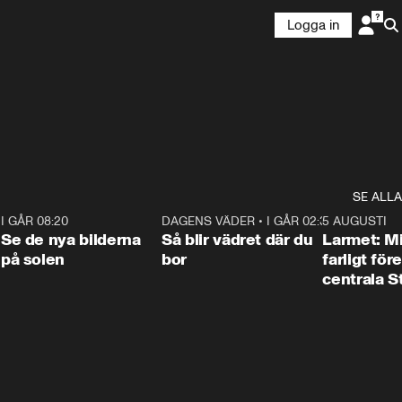
Logga in
SE ALLA
6
I GÅR 08:20
0:31
DAGENS VÄDER
•
I GÅR 02:30
1:06
5 AUGUSTI
Se de nya bilderna
Så blir vädret där du
Larmet: M
på solen
bor
farligt för
centrala 