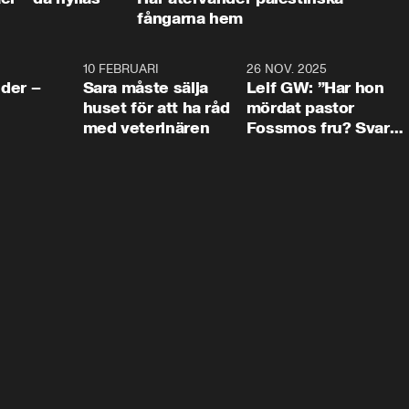
fångarna hem
4:24
10 FEBRUARI
4:13
26 NOV. 2025
8:1
der –
Sara måste sälja
Leif GW: ”Har hon
huset för att ha råd
mördat pastor
med veterinären
Fossmos fru? Svar
nej.”