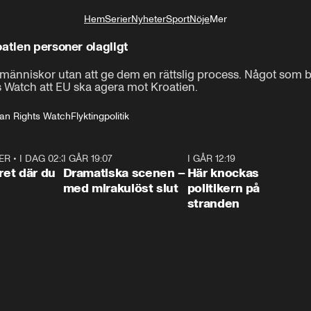
Hem
Serier
Nyheter
Sport
Nöje
Mer
Livsstil
atien personer olagligt
 människor utan att ge dem en rättslig process. Något som b
 Watch att EU ska agera mot Kroatien.
n Rights Watch
Flyktingpolitik
ER
•
I DAG 02:30
1:06
I GÅR 19:07
0:42
I GÅR 12:19
0:4
ret där du
Dramatiska scenen –
Här knockas
med mirakulöst slut
politikern på
stranden