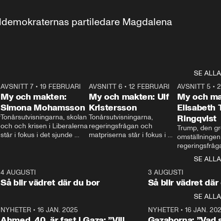
aldemokraternas partiledare Magdalena 
SE ALLA
7
AVSNITT 7
•
19 FEBRUARI
24:30
AVSNITT 6
•
12 FEBRUARI
27:30
AVSNITT 5
•
My och makten:
My och makten: Ulf
My och ma
Simona Mohamsson
Kristersson
Elisabeth
 
Tonårsutvisningarna, skolan 
Tonårsutvisningarna, 
Ringqvist
och och krisen i Liberalerna 
regeringsfrågan och 
Trump, den gr
står i fokus i det sjunde 
matpriserna står i fokus i 
omställningen
avsnittet av ”My och 
det sjätte avsnittet av ”My 
regeringsfråga
makten”. Se när 
och makten”. Se när 
centrum i det 
SE ALLA
Aftonbladets inrikespolitiska 
Aftonbladets inrikespolitiska 
avsnittet av ”
kommentator My 
kommentator My 
6
4 AUGUSTI
1:06
3 AUGUSTI
Makten”. Se nä
Rohwedder ställer 
Rohwedder ställer 
Så blir vädret där du bor
Så blir vädret där
Aftonbladets in
utbildnings- och 
statsminister Ulf Kristersson 
kommentator 
SE ALLA
integrationsminister Simona 
till svars.
Rohwedder stäl
Mohamsson till svars.
Centerpartiets
2
NYHETER
•
16 JAN. 2025
1:01
NYHETER
•
16 JAN. 20
Thand Ring till
Ahmed, 40, är fast i Gaza: ”Vill
Gazaborna: ”Vad s