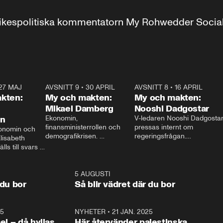
r inrikespolitiska kommentatorn My Rohwedder Soci
27 MAJ
3:51
AVSNITT 9
•
30 APRIL
24:00
AVSNITT 8
•
16 APRIL
25:1
kten:
My och makten:
My och makten:
Mikael Damberg
Nooshi Dadgostar
on
Ekonomin, 
V-ledaren Nooshi Dadgostar
finansministerrollen och 
pressas internt om 
onomin och 
demografikrisen. 
regeringsfrågan.

lisabeth 
Oppositionen ställs till svars 
I Aftonbladets 
ls till svars 
när Socialdemokraternas 
partiledarutfrågning ”My 
stern gästar 
Mikael Damberg gästar My 
och Makten” sätter hon ner 
My och Makten. 
och Makten. 
foten mot kritikerna:

1:06
5 AUGUSTI
1:0
– Vi ställer upp i val. Ska vi 
 du bor
Så blir vädret där du bor
vara med så sitter vi förstås 
25
1:22
NYHETER
•
21 JAN. 2025
0:5
ael – då hyllas
Här återvänder palestinska