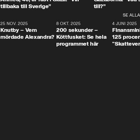
tillbaka till Sverige”
till?”
SE ALLA
3
25 NOV. 2025
31:05
8 OKT. 2025
4:29
4 JUNI 2025
Knutby – Vem
200 sekunder –
Finansmin
mördade Alexandra?
Köttfusket: Se hela
125 procent
programmet här
"Skattever
viktig uppg