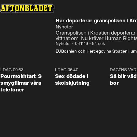
Här deporterar gränspolisen i Kro
Nyheter
Gränspolisen i Kroatien deporterar
vittnat om. Nu kräver Human Rights
Nyheter
•
08.11.19
•
84 sek
EU
Bosnien och Hercegovina
Kroatien
Huma
I DAG 09:53
1:36
I DAG 06:40
0:47
DAGENS VÄD
Pourmokhtari: S
Sex dödade i
Så blir väd
smygfilmar våra
skolskjutning
bor
telefoner