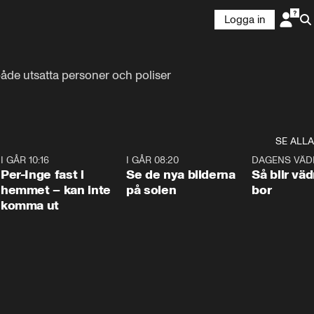
Logga in
åde utsatta personer och poliser 
SE ALLA
5
I GÅR 10:16
1:26
I GÅR 08:20
0:31
DAGENS VÄD
Per-Inge fast i
Se de nya bilderna
Så blir väd
hemmet – kan inte
på solen
bor
komma ut