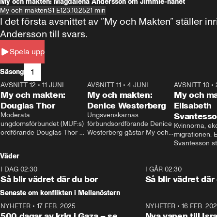
My och makten: Magdalena Andersson om Jimmie-hånet
My och makten
S1 E1
23.10.25
21 min
I det första avsnittet av ”My och Makten” ställe
Andersson till svars.
Spela upp
1
Säsong
AVSNITT 12
•
11 JUNI
26:27
AVSNITT 11
•
4 JUNI
23:40
AVSNITT 10
•
My och makten:
My och makten:
My och ma
Douglas Thor
Denice Westerberg
Elisabeth
Moderata 
Ungsvenskarnas 
Svantess
ungdomsförbundet (MUF:s) 
förbundsordförande Denice 
Kvinnorna, ek
ordförande Douglas Thor 
Westerberg gästar My och 
migrationen. E
gästar My och makten. I 
makten. I avsnittet 
Svantesson stäl
avsnittet diskuteras 
diskuteras migrationsfrågan 
när finansmini
Väder
tonårsutvisningarna och hur 
och hur SD ska locka 
Moderaterna ska locka 
kvinnliga väljare. 
I DAG 02:30
1:06
I GÅR 02:30
väljare till valet i höst. 
Så blir vädret där du bor
Så blir vädret där
Senaste om konflikten i Mellanöstern
NYHETER
•
17 FEB. 2025
0:45
NYHETER
•
16 FEB. 20
500 dagar av krig i Gaza – se
Nya vapen till Isr