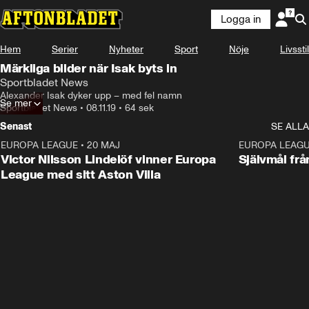
Logga in
Hem
Serier
Nyheter
Sport
Nöje
Livsstil
Märkliga bilder när Isak byts in
Sportbladet News
Alexander Isak dyker upp – med fel namn
Se mer
Sportbladet News
•
08.11.19
•
64 sek
Senast
SE ALLA
EUROPA LEAGUE
•
20 MAJ
1:32
EUROPA LEAG
Victor Nilsson Lindelöf vinner Europa
Självmål frå
League med sitt Aston Villa