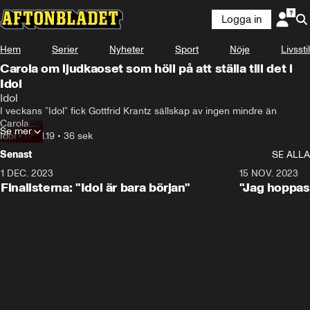
Logga in
Hem
Serier
Nyheter
Sport
Nöje
Livsstil
Carola om ljudkaoset som höll på att ställa till det i
Idol
Idol
I veckans ”Idol” fick Gottfrid Krantz sällskap av ingen mindre än 
Carola.

Se mer
Idol
•
08.11.19
•
36 sek
Nu avslöjar sångerskan ljudkasoet som höll på att ställa till det under 
Senast
SE ALLA
sändningen.
1 DEC. 2023
0:56
15 NOV. 2023
Finalisterna: "Idol är bara början"
"Jag hoppas 