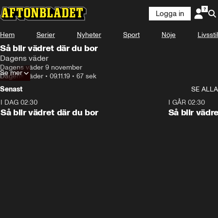
Logga in
Hem
Serier
Nyheter
Sport
Nöje
Livsstil
Så blir vädret där du bor
Dagens väder
Dagens väder 9 november
Se mer
Dagens väder
•
09.11.19
•
67 sek
Senast
SE ALLA
I DAG 02:30
1:06
I GÅR 02:30
Så blir vädret där du bor
Så blir vädr