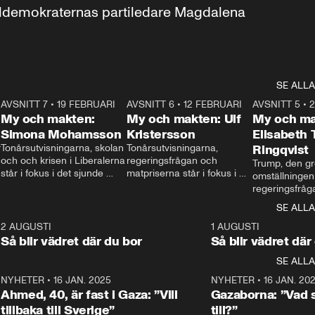
aldemokraternas partiledare Magdalena 
SE ALLA
7
AVSNITT 7
•
19 FEBRUARI
24:30
AVSNITT 6
•
12 FEBRUARI
27:30
AVSNITT 5
•
My och makten:
My och makten: Ulf
My och ma
Simona Mohamsson
Kristersson
Elisabeth
 
Tonårsutvisningarna, skolan 
Tonårsutvisningarna, 
Ringqvist
och och krisen i Liberalerna 
regeringsfrågan och 
Trump, den gr
står i fokus i det sjunde 
matpriserna står i fokus i 
omställningen
avsnittet av ”My och 
det sjätte avsnittet av ”My 
regeringsfråga
makten”. Se när 
och makten”. Se när 
centrum i det 
SE ALLA
Aftonbladets inrikespolitiska 
Aftonbladets inrikespolitiska 
avsnittet av ”
kommentator My 
kommentator My 
6
2 AUGUSTI
1:06
1 AUGUSTI
Makten”. Se nä
Rohwedder ställer 
Rohwedder ställer 
Så blir vädret där du bor
Så blir vädret där
Aftonbladets in
utbildnings- och 
statsminister Ulf Kristersson 
kommentator 
SE ALLA
integrationsminister Simona 
till svars.
Rohwedder stäl
Mohamsson till svars.
Centerpartiets
2
NYHETER
•
16 JAN. 2025
1:01
NYHETER
•
16 JAN. 20
Thand Ring till
Ahmed, 40, är fast i Gaza: ”Vill
Gazaborna: ”Vad s
tillbaka till Sverige”
till?”