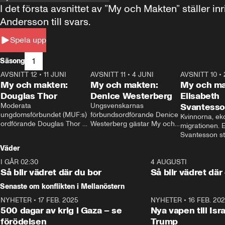
I det första avsnittet av ”My och Makten” ställe
Andersson till svars.
Spela upp
1
Säsong
AVSNITT 12
•
11 JUNI
26:27
AVSNITT 11
•
4 JUNI
23:40
AVSNITT 10
•
My och makten:
My och makten:
My och ma
Douglas Thor
Denice Westerberg
Elisabeth
Moderata 
Ungsvenskarnas 
Svantess
ungdomsförbundet (MUF:s) 
förbundsordförande Denice 
Kvinnorna, ek
ordförande Douglas Thor 
Westerberg gästar My och 
migrationen. E
gästar My och makten. I 
makten. I avsnittet 
Svantesson stäl
avsnittet diskuteras 
diskuteras migrationsfrågan 
när finansmini
Väder
tonårsutvisningarna och hur 
och hur SD ska locka 
Moderaterna ska locka 
kvinnliga väljare. 
I GÅR 02:30
1:06
4 AUGUSTI
väljare till valet i höst. 
Så blir vädret där du bor
Så blir vädret där
Senaste om konflikten i Mellanöstern
NYHETER
•
17 FEB. 2025
0:45
NYHETER
•
16 FEB. 20
500 dagar av krig i Gaza – se
Nya vapen till Isr
förödelsen
Trump