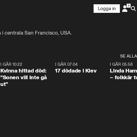
Logga in
s i centrala San Francisco, USA.
SE ALLA
7
I GÅR 10:22
1:12
I GÅR 07:04
0:43
I GÅR 05:58
Kvinna hittad död:
17 dödade i Kiev
Linda Ham
”Sonen vill inte gå
– folkkär t
ut”