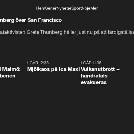
Hem
Serier
Nyheter
Sport
Nöje
Mer
Livsstil
unberg över San Francisco
taktivisten Greta Thunberg håller just nu på att färdigställa
1:10
I GÅR 12:33
0:24
I GÅR 11:08
0:2
i Malmö:
Mjölkaos på Ica Maxi
Vulkanutbrott –
 benen
hundratals
evakueras