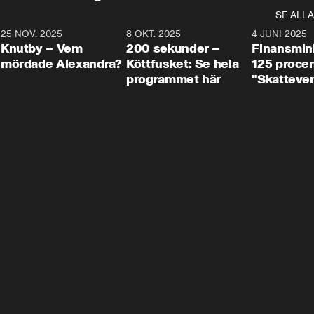
SE ALLA
3
25 NOV. 2025
31:05
8 OKT. 2025
4:29
4 JUNI 2025
Knutby – Vem
200 sekunder –
Finansmin
mördade Alexandra?
Köttfusket: Se hela
125 procent
programmet här
"Skattever
viktig uppg