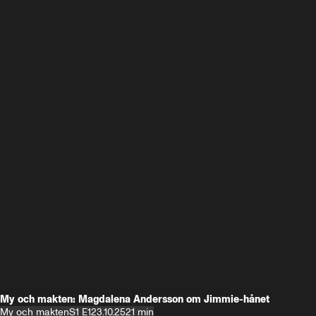
My och makten: Magdalena Andersson om Jimmie-hånet
My och makten
S1 E1
23.10.25
21 min