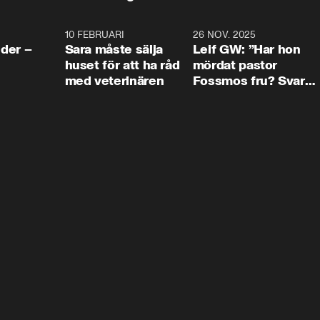
4:24
10 FEBRUARI
4:13
26 NOV. 2025
8:1
der –
Sara måste sälja
Leif GW: ”Har hon
huset för att ha råd
mördat pastor
med veterinären
Fossmos fru? Svar
nej.”