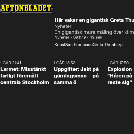
Här vakar en gigantisk Greta Th
Nyheter
En gigantisk muralmåling över klima
Nyheter
•
09.11.19
•
49 sek
Konst
San Francisco
Greta Thunberg
I GÅR 21:41
0:35
I GÅR 18:52
0:33
I GÅR 17:50
Larmet: Misstänkt
Uppgifter: Jakt på
Explosion 
farligt föremål i
gärningsman – på
”Håren på
centrala Stockholm
samma ö
reste sig”