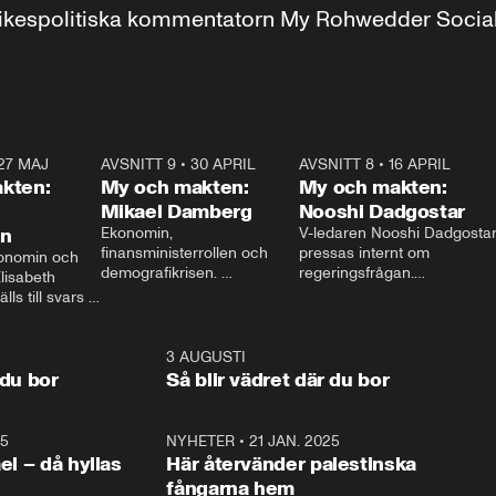
r inrikespolitiska kommentatorn My Rohwedder Soci
27 MAJ
3:51
AVSNITT 9
•
30 APRIL
24:00
AVSNITT 8
•
16 APRIL
25:1
kten:
My och makten:
My och makten:
Mikael Damberg
Nooshi Dadgostar
on
Ekonomin, 
V-ledaren Nooshi Dadgostar
finansministerrollen och 
pressas internt om 
onomin och 
demografikrisen. 
regeringsfrågan.

lisabeth 
Oppositionen ställs till svars 
I Aftonbladets 
ls till svars 
när Socialdemokraternas 
partiledarutfrågning ”My 
stern gästar 
Mikael Damberg gästar My 
och Makten” sätter hon ner 
My och Makten. 
och Makten. 
foten mot kritikerna:

1:06
3 AUGUSTI
1:0
– Vi ställer upp i val. Ska vi 
 du bor
Så blir vädret där du bor
vara med så sitter vi förstås 
25
1:22
NYHETER
•
21 JAN. 2025
0:5
ael – då hyllas
Här återvänder palestinska
fångarna hem