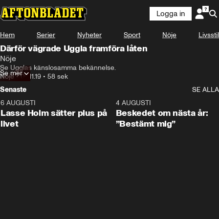
Logga in
Hem
Serier
Nyheter
Sport
Nöje
Livsstil
Därför vägrade Uggla framföra låten
Nöje
Se Ugglas känslosamma bekännelse.
Se mer
Nöje
•
09.11.19
•
58 sek
Senaste
SE ALLA
6 AUGUSTI
1:04
4 AUGUSTI
Lasse Holm sätter plus på
Beskedet om nästa år:
livet
”Bestämt mig”