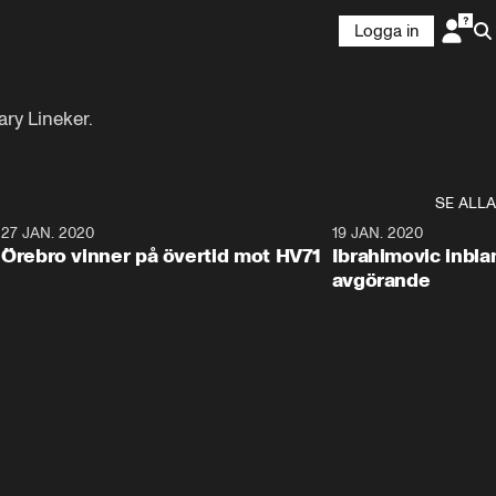
Logga in
ry Lineker.
SE ALLA
27 JAN. 2020
19 JAN. 2020
Örebro vinner på övertid mot HV71
Ibrahimovic inbla
avgörande