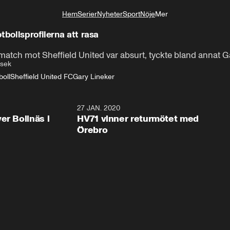
Hem
Serier
Nyheter
Sport
Nöje
Mer
Livsstil
tbollsprofilerna att rasa
atch mot Sheffield United var absurt, tyckte bland annat Ga
 sek
boll
Sheffield United FC
Gary Lineker
2:28
27 JAN. 2020
er Bollnäs i
HV71 vinner returmötet med
Örebro