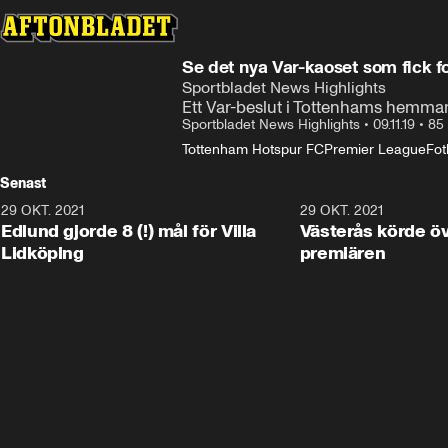
Se det nya Var-kaoset som fick fo
Sportbladet News Highlights
Ett Var-beslut i Tottenhams hemmam
Sportbladet News Highlights
•
09.11.19
•
85
Tottenham Hotspur FC
Premier League
Fot
Senast
29 OKT. 2021
4:11
29 OKT. 2021
Edlund gjorde 8 (!) mål för Villa
Västerås körde öv
Lidköping
premiären