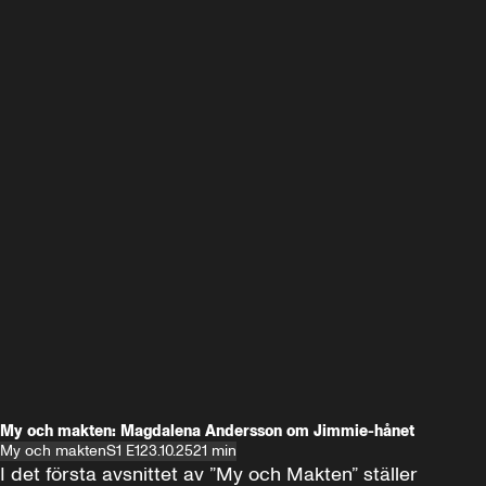
My och makten: Magdalena Andersson om Jimmie-hånet
My och makten
S1 E1
23.10.25
21 min
I det första avsnittet av ”My och Makten” ställer 