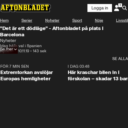
Logga in
Hem
Serier
Nyheter
Sport
Nöje
Livsstil
”Det är ett dödläge” - Aftonbladet på plats i
Barcelona
Nyheter
Idag hålls val i Spanien
Se mer
Nyheter
•
10.11.19
•
143 sek
SE ALLA
FÖR 7 MIN SEN
0:53
I DAG 03:48
Extremtorkan avslöjar
Här kraschar bilen in i
Europas hemligheter
förskolan – skadar 13 bar