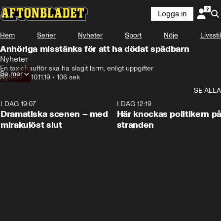
Logga in
Hem
Serier
Nyheter
Sport
Nöje
Livsstil
Anhöriga misstänks för att ha dödat spädbarn
Nyheter
En taxichaufför ska ha slagit larm, enligt uppgifter
Se mer
Nyheter
•
10.11.19
•
106 sek
SE ALLA
I DAG 19:07
0:42
I DAG 12:19
Dramatiska scenen – med
Här knockas politikern p
mirakulöst slut
stranden