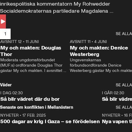
inrikespolitiska kommentatorn My Rohwedder 
Socialdemokraternas partiledare Magdalena 
Andersson till svars.
1
SE ALLA
AVSNITT 12
•
11 JUNI
26:27
AVSNITT 11
•
4 JUNI
2
My och makten: Douglas
My och makten: Denice
Thor
Westerberg
Moderata ungdomsförbundet 
Ungsvenskarnas 
(MUF:s) ordförande Douglas Thor 
förbundsordförande Denice 
gästar My och makten. I avsnittet 
Westerberg gästar My och makten.
diskuteras tonårsutvisningarna och 
avsnittet diskuteras migrationsfrå
hur Moderaterna ska locka väljare till 
och hur SD ska locka kvinnliga 
Väder
SE ALLA
valet i höst. 
väljare. 
I DAG 02:30
1:06
I GÅR 02:30
Så blir vädret där du bor
Så blir vädr
Senaste om konflikten i Mellanöstern
SE ALLA
NYHETER
•
17 FEB. 2025
0:45
NYHETER
•
16 F
500 dagar av krig i Gaza – se förödelsen
Nya vapen ti