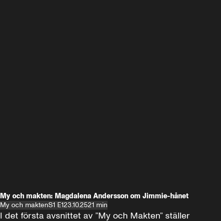
My och makten: Magdalena Andersson om Jimmie-hånet
My och makten
S1 E1
23.10.25
21 min
I det första avsnittet av ”My och Makten” ställer 