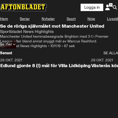
Logga in
Hem
Serier
Nyheter
Sport
Nöje
Livsstil
Se de röriga självmålet mot Manchester United
Sportbladet News Highlights
Manchester United hemmabesegrade Brighton med 3-1 i Premier 
League efter bland annat snyggt mål av Marcus Rashford.
Se mer
Sportbladet News Highlights
•
10.11.19
•
67 sek
Senast
SE ALLA
29 OKT. 2021
4:11
29 OKT. 2021
Edlund gjorde 8 (!) mål för Villa Lidköping
Västerås kö