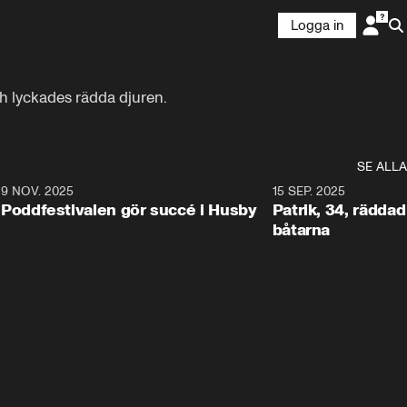
Logga in
ch lyckades rädda djuren.
SE ALLA
6
9 NOV. 2025
0:29
15 SEP. 2025
Poddfestivalen gör succé i Husby
Patrik, 34, räddad 
båtarna