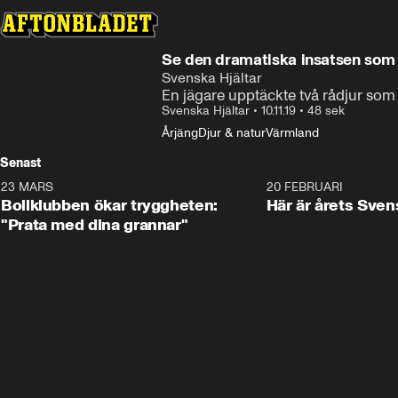
Se den dramatiska insatsen som
Svenska Hjältar
En jägare upptäckte två rådjur som 
Svenska Hjältar
•
10.11.19
•
48 sek
Årjäng
Djur & natur
Värmland
Senast
23 MARS
1:27
20 FEBRUARI
Bollklubben ökar tryggheten:
Här är årets Sven
"Prata med dina grannar"