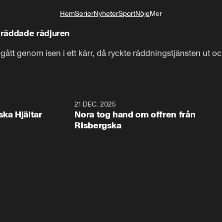
Hem
Serier
Nyheter
Sport
Nöje
Mer
Livsstil
 räddade rådjuren
gått genom isen i ett kärr, då ryckte räddningstjänsten ut o
1:00
21 DEC. 2025
1:1
ska Hjältar
Nora tog hand om offren från
Risbergska