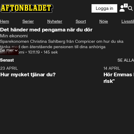
Logga in
Hem
Serier
Nyheter
Sport
Nöje
Livsstil
Det händer med pengarna när du dör
Min ekonomi
Sparekonomen Christina Sahlberg från Compricer om hur du ska 
tänka med den återstående pensionen till dina anhöriga
Se mer
Min ekonomi
•
10.11.19
•
145 sek
Senast
SE ALLA
23 APRIL
1:08
14 APRIL
Hur mycket tjänar du?
Hör Emmas bä
risk"