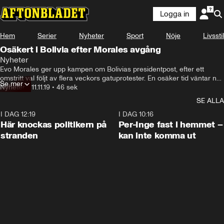
Logga in
Hem
Serier
Nyheter
Sport
Nöje
Livsstil
Osäkert i Bolivia efter Morales avgång
Nyheter
Evo Morales ger upp kampen om Bolivias presidentpost, efter ett 
omstritt val följt av flera veckors gatuprotester. En osäker tid väntar nu i 
Se mer
landet i väntan på ett nytt val.
Nyheter
•
11.11.19
•
46 sek
SE ALLA
I DAG 12:19
0:45
I DAG 10:16
Här knockas politikern på
Per-Inge fast i hemmet –
stranden
kan inte komma ut