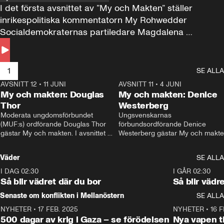
I det första avsnittet av ”My och Makten” ställer 
inrikespolitiska kommentatorn My Rohwedder 
Socialdemokraternas partiledare Magdalena 
Andersson till svars.
1
SE ALLA
AVSNITT 12
•
11 JUNI
26:27
AVSNITT 11
•
4 JUNI
2
My och makten: Douglas
My och makten: Denice
Thor
Westerberg
Moderata ungdomsförbundet 
Ungsvenskarnas 
(MUF:s) ordförande Douglas Thor 
förbundsordförande Denice 
gästar My och makten. I avsnittet 
Westerberg gästar My och makten.
diskuteras tonårsutvisningarna och 
avsnittet diskuteras migrationsfrå
hur Moderaterna ska locka väljare till 
och hur SD ska locka kvinnliga 
Väder
SE ALLA
valet i höst. 
väljare. 
I DAG 02:30
1:06
I GÅR 02:30
Så blir vädret där du bor
Så blir vädr
Senaste om konflikten i Mellanöstern
SE ALLA
NYHETER
•
17 FEB. 2025
0:45
NYHETER
•
16 F
500 dagar av krig i Gaza – se förödelsen
Nya vapen ti