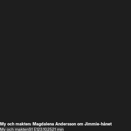
My och makten: Magdalena Andersson om Jimmie-hånet
My och makten
S1 E1
23.10.25
21 min