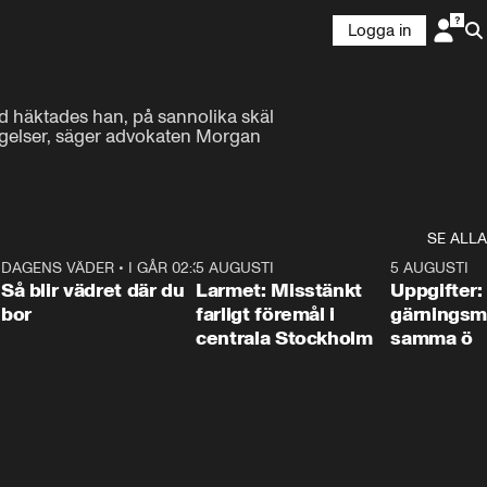
Logga in
id häktades han, på sannolika skäl 
lagelser, säger advokaten Morgan 
SE ALLA
1
DAGENS VÄDER
•
I GÅR 02:30
1:06
5 AUGUSTI
0:35
5 AUGUSTI
Så blir vädret där du
Larmet: Misstänkt
Uppgifter:
bor
farligt föremål i
gärningsm
centrala Stockholm
samma ö