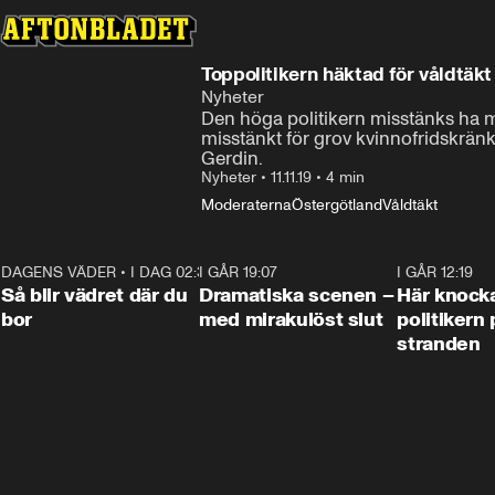
Toppolitikern häktad för våldtäk
Nyheter
Den höga politikern misstänks ha mis
misstänkt för grov kvinnofridskränkn
Gerdin.
Nyheter
•
11.11.19
•
4 min
Moderaterna
Östergötland
Våldtäkt
DAGENS VÄDER
•
I DAG 02:30
1:06
I GÅR 19:07
0:42
I GÅR 12:19
Så blir vädret där du
Dramatiska scenen –
Här knock
bor
med mirakulöst slut
politikern 
stranden