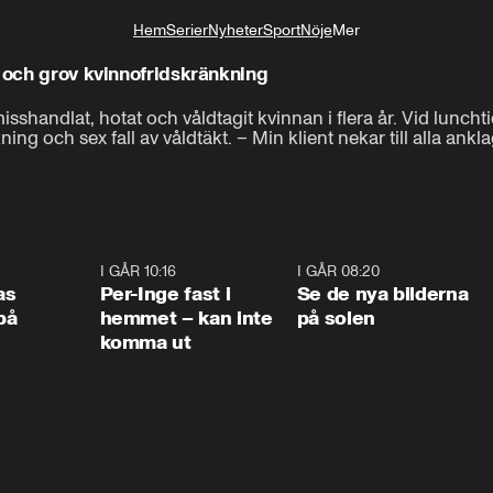
Hem
Serier
Nyheter
Sport
Nöje
Mer
Livsstil
t och grov kvinnofridskränkning
shandlat, hotat och våldtagit kvinnan i flera år. Vid luncht
ing och sex fall av våldtäkt. – Min klient nekar till alla ank
0:45
I GÅR 10:16
1:26
I GÅR 08:20
0:3
as
Per-Inge fast i
Se de nya bilderna
på
hemmet – kan inte
på solen
komma ut