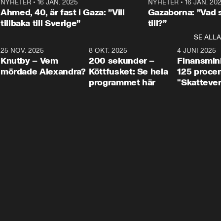
Centerpartiets
2
NYHETER
•
16 JAN. 2025
1:01
NYHETER
•
16 JAN. 20
Thand Ring till
Ahmed, 40, är fast i Gaza: ”Vill
Gazaborna: ”Vad s
tillbaka till Sverige”
till?”
SE ALLA
3
25 NOV. 2025
31:05
8 OKT. 2025
4:29
4 JUNI 2025
Knutby – Vem
200 sekunder –
Finansmin
mördade Alexandra?
Köttfusket: Se hela
125 procent
programmet här
"Skattever
viktig uppg