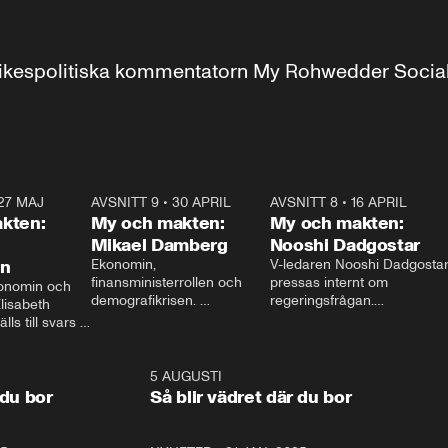
r inrikespolitiska kommentatorn My Rohwedder Soci
27 MAJ
3:51
AVSNITT 9
•
30 APRIL
24:00
AVSNITT 8
•
16 APRIL
25:1
kten:
My och makten:
My och makten:
Mikael Damberg
Nooshi Dadgostar
on
Ekonomin, 
V-ledaren Nooshi Dadgostar
finansministerrollen och 
pressas internt om 
onomin och 
demografikrisen. 
regeringsfrågan.

lisabeth 
Oppositionen ställs till svars 
I Aftonbladets 
ls till svars 
när Socialdemokraternas 
partiledarutfrågning ”My 
stern gästar 
Mikael Damberg gästar My 
och Makten” sätter hon ner 
My och Makten. 
och Makten. 
foten mot kritikerna:

1:06
5 AUGUSTI
1:0
– Vi ställer upp i val. Ska vi 
 du bor
Så blir vädret där du bor
vara med så sitter vi förstås 