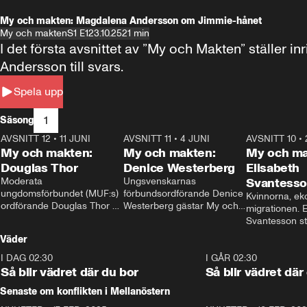
My och makten: Magdalena Andersson om Jimmie-hånet
My och makten
S1 E1
23.10.25
21 min
I det första avsnittet av ”My och Makten” ställe
Andersson till svars.
Spela upp
1
Säsong
AVSNITT 12
•
11 JUNI
26:27
AVSNITT 11
•
4 JUNI
23:40
AVSNITT 10
•
My och makten:
My och makten:
My och ma
Douglas Thor
Denice Westerberg
Elisabeth
Moderata 
Ungsvenskarnas 
Svantess
ungdomsförbundet (MUF:s) 
förbundsordförande Denice 
Kvinnorna, ek
ordförande Douglas Thor 
Westerberg gästar My och 
migrationen. E
gästar My och makten. I 
makten. I avsnittet 
Svantesson stäl
avsnittet diskuteras 
diskuteras migrationsfrågan 
när finansmini
Väder
tonårsutvisningarna och hur 
och hur SD ska locka 
Moderaterna ska locka 
kvinnliga väljare. 
I DAG 02:30
1:06
I GÅR 02:30
väljare till valet i höst. 
Så blir vädret där du bor
Så blir vädret där
Senaste om konflikten i Mellanöstern