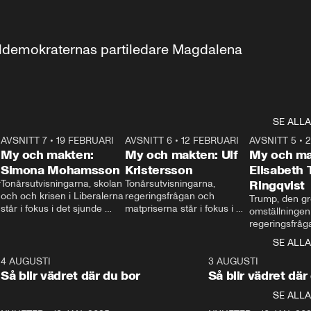
aldemokraternas partiledare Magdalena 
SE ALLA
7
AVSNITT 7
•
19 FEBRUARI
24:30
AVSNITT 6
•
12 FEBRUARI
27:30
AVSNITT 5
•
My och makten:
My och makten: Ulf
My och ma
Simona Mohamsson
Kristersson
Elisabeth
 
Tonårsutvisningarna, skolan 
Tonårsutvisningarna, 
Ringqvist
och och krisen i Liberalerna 
regeringsfrågan och 
Trump, den gr
står i fokus i det sjunde 
matpriserna står i fokus i 
omställningen
avsnittet av ”My och 
det sjätte avsnittet av ”My 
regeringsfråga
makten”. Se när 
och makten”. Se när 
centrum i det 
SE ALLA
Aftonbladets inrikespolitiska 
Aftonbladets inrikespolitiska 
avsnittet av ”
kommentator My 
kommentator My 
6
4 AUGUSTI
1:06
3 AUGUSTI
Makten”. Se nä
Rohwedder ställer 
Rohwedder ställer 
Så blir vädret där du bor
Så blir vädret där
Aftonbladets in
utbildnings- och 
statsminister Ulf Kristersson 
kommentator 
SE ALLA
integrationsminister Simona 
till svars.
Rohwedder stäl
Mohamsson till svars.