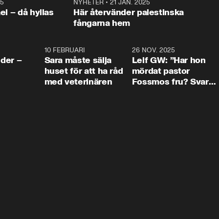
25
1:22
NYHETER
•
21 JAN. 2025
0:5
ael – då hyllas
Här återvänder palestinska
fångarna hem
4:24
10 FEBRUARI
4:13
26 NOV. 2025
8:1
der –
Sara måste sälja
Leif GW: ”Har hon
huset för att ha råd
mördat pastor
med veterinären
Fossmos fru? Svar
nej.”