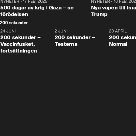
NYHETER
•
17 FEB. 2025
0:45
NYHETER
•
16 FEB. 20
500 dagar av krig i Gaza – se
Nya vapen till Isr
förödelsen
Trump
200 sekunder
24 JUNI
5:00
2 JUNI
4:23
20 APRIL
200 sekunder –
200 sekunder –
200 sekun
Vaccinfusket,
Testerna
Normal
fortsättningen