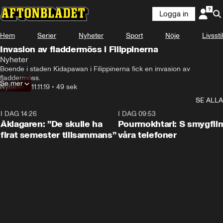
Logga in
Hem
Serier
Nyheter
Sport
Nöje
Livsstil
Invasion av fladdermöss i Filippinerna
Nyheter
Boende i staden Kidapawan i Filippinerna fick en invasion av 
fladdermöss.
Se mer
Nyheter
•
11.11.19
•
49 sek
SE ALLA
I DAG 14:26
1:54
I DAG 09:53
Åklagaren: ”De skulle ha
Pourmokhtari: S smygfil
firat semester tillsammans”
våra telefoner