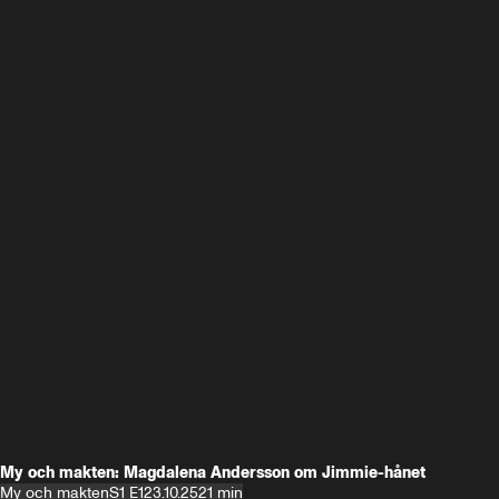
My och makten: Magdalena Andersson om Jimmie-hånet
My och makten
S1 E1
23.10.25
21 min