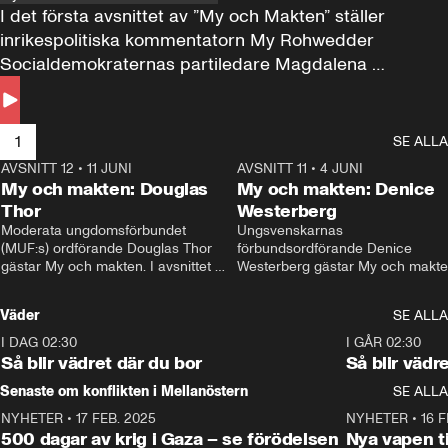
I det första avsnittet av ”My och Makten” ställer 
inrikespolitiska kommentatorn My Rohwedder 
Socialdemokraternas partiledare Magdalena 
Andersson till svars.
1
SE ALLA
AVSNITT 12
•
11 JUNI
26:27
AVSNITT 11
•
4 JUNI
2
My och makten: Douglas
My och makten: Denice
Thor
Westerberg
Moderata ungdomsförbundet 
Ungsvenskarnas 
(MUF:s) ordförande Douglas Thor 
förbundsordförande Denice 
gästar My och makten. I avsnittet 
Westerberg gästar My och makten.
diskuteras tonårsutvisningarna och 
avsnittet diskuteras migrationsfrå
hur Moderaterna ska locka väljare till 
och hur SD ska locka kvinnliga 
Väder
SE ALLA
valet i höst. 
väljare. 
I DAG 02:30
1:06
I GÅR 02:30
Så blir vädret där du bor
Så blir vädr
Senaste om konflikten i Mellanöstern
SE ALLA
NYHETER
•
17 FEB. 2025
0:45
NYHETER
•
16 F
500 dagar av krig i Gaza – se förödelsen
Nya vapen ti