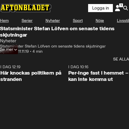
Logga in
Hem
Serier
Nyheter
Sport
Nöje
Livsstil
Statsminister Stefan Löfven om senaste tidens
skjutningar
Nyheter
Statsminister Stefan Löfven om senaste tidens skjutningar
Se mer
Nyheter
•
11.11.19
•
4 min
SE ALLA
I DAG 12:19
0:45
I DAG 10:16
Här knockas politikern på
Per-Inge fast i hemmet –
stranden
kan inte komma ut