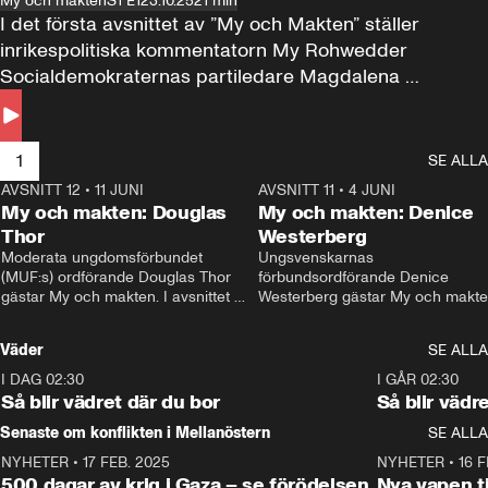
My och makten
S1 E1
23.10.25
21 min
I det första avsnittet av ”My och Makten” ställer 
inrikespolitiska kommentatorn My Rohwedder 
Socialdemokraternas partiledare Magdalena 
Andersson till svars.
1
SE ALLA
AVSNITT 12
•
11 JUNI
26:27
AVSNITT 11
•
4 JUNI
2
My och makten: Douglas
My och makten: Denice
Thor
Westerberg
Moderata ungdomsförbundet 
Ungsvenskarnas 
(MUF:s) ordförande Douglas Thor 
förbundsordförande Denice 
gästar My och makten. I avsnittet 
Westerberg gästar My och makten.
diskuteras tonårsutvisningarna och 
avsnittet diskuteras migrationsfrå
hur Moderaterna ska locka väljare till 
och hur SD ska locka kvinnliga 
Väder
SE ALLA
valet i höst. 
väljare. 
I DAG 02:30
1:06
I GÅR 02:30
Så blir vädret där du bor
Så blir vädr
Senaste om konflikten i Mellanöstern
SE ALLA
NYHETER
•
17 FEB. 2025
0:45
NYHETER
•
16 F
500 dagar av krig i Gaza – se förödelsen
Nya vapen ti