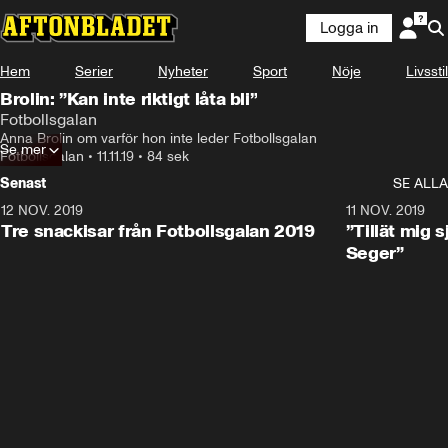
Logga in
Hem
Serier
Nyheter
Sport
Nöje
Livsstil
Brolin: ”Kan inte riktigt låta bli”
Fotbollsgalan
Anna Brolin om varför hon inte leder Fotbollsgalan
Se mer
Fotbollsgalan
•
11.11.19
•
84 sek
Senast
SE ALLA
12 NOV. 2019
1:15
11 NOV. 2019
Tre snackisar från Fotbollsgalan 2019
”Tillät mig s
Seger”