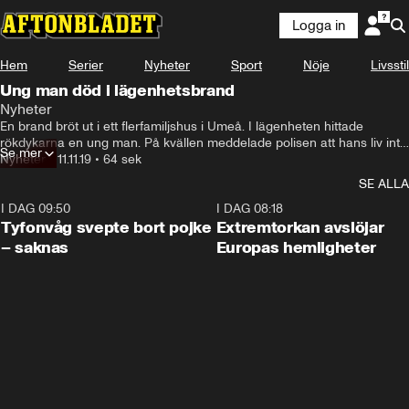
Logga in
Hem
Serier
Nyheter
Sport
Nöje
Livsstil
Ung man död i lägenhetsbrand
Nyheter
En brand bröt ut i ett flerfamiljshus i Umeå. I lägenheten hittade 
rökdykarna en ung man. På kvällen meddelade polisen att hans liv inte 
Se mer
gick att rädda.
Nyheter
•
11.11.19
•
64 sek
SE ALLA
I DAG 09:50
0:53
I DAG 08:18
Tyfonvåg svepte bort pojke
Extremtorkan avslöjar
– saknas
Europas hemligheter