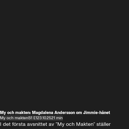
My och makten: Magdalena Andersson om Jimmie-hånet
My och makten
S1 E1
23.10.25
21 min
I det första avsnittet av ”My och Makten” ställer 