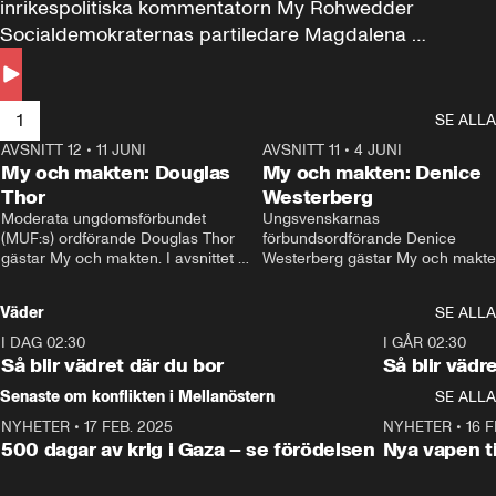
inrikespolitiska kommentatorn My Rohwedder 
Socialdemokraternas partiledare Magdalena 
Andersson till svars.
1
SE ALLA
AVSNITT 12
•
11 JUNI
26:27
AVSNITT 11
•
4 JUNI
2
My och makten: Douglas
My och makten: Denice
Thor
Westerberg
Moderata ungdomsförbundet 
Ungsvenskarnas 
(MUF:s) ordförande Douglas Thor 
förbundsordförande Denice 
gästar My och makten. I avsnittet 
Westerberg gästar My och makten.
diskuteras tonårsutvisningarna och 
avsnittet diskuteras migrationsfrå
hur Moderaterna ska locka väljare till 
och hur SD ska locka kvinnliga 
Väder
SE ALLA
valet i höst. 
väljare. 
I DAG 02:30
1:06
I GÅR 02:30
Så blir vädret där du bor
Så blir vädr
Senaste om konflikten i Mellanöstern
SE ALLA
NYHETER
•
17 FEB. 2025
0:45
NYHETER
•
16 F
500 dagar av krig i Gaza – se förödelsen
Nya vapen ti