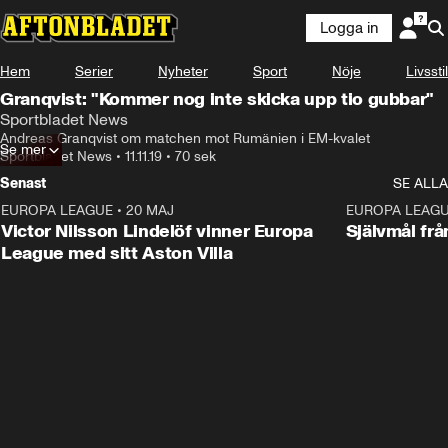
Logga in
Hem
Serier
Nyheter
Sport
Nöje
Livsstil
Granqvist: "Kommer nog inte skicka upp tio gubbar"
Sportbladet News
Andreas Granqvist om matchen mot Rumänien i EM-kvalet
Se mer
Sportbladet News
•
11.11.19
•
70 sek
Senast
SE ALLA
EUROPA LEAGUE
•
20 MAJ
1:32
EUROPA LEAG
Victor Nilsson Lindelöf vinner Europa
Självmål frå
League med sitt Aston Villa