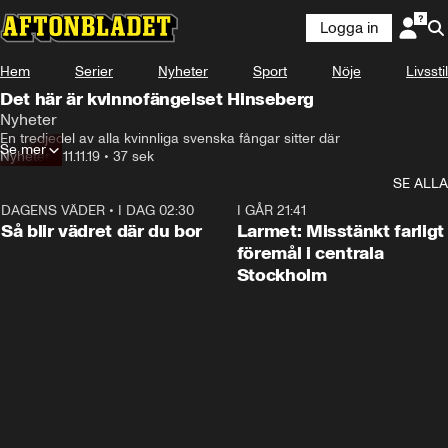
Logga in
Hem
Serier
Nyheter
Sport
Nöje
Livsstil
Det här är kvinnofängelset Hinseberg
Nyheter
En tredjedel av alla kvinnliga svenska fångar sitter där
Se mer
Nyheter
•
11.11.19
•
37 sek
SE ALLA
DAGENS VÄDER
•
I DAG 02:30
1:06
I GÅR 21:41
Så blir vädret där du bor
Larmet: Misstänkt farligt
föremål i centrala
Stockholm