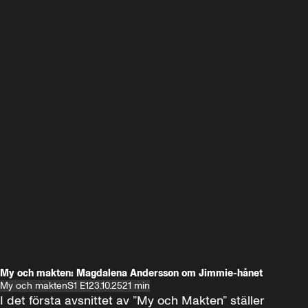
My och makten: Magdalena Andersson om Jimmie-hånet
My och makten
S1 E1
23.10.25
21 min
I det första avsnittet av ”My och Makten” ställer 