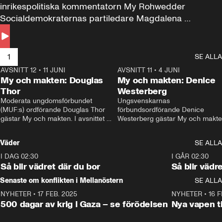
inrikespolitiska kommentatorn My Rohwedder 
Socialdemokraternas partiledare Magdalena 
Andersson till svars.
1
SE ALLA
AVSNITT 12
•
11 JUNI
26:27
AVSNITT 11
•
4 JUNI
2
My och makten: Douglas
My och makten: Denice
Thor
Westerberg
Moderata ungdomsförbundet 
Ungsvenskarnas 
(MUF:s) ordförande Douglas Thor 
förbundsordförande Denice 
gästar My och makten. I avsnittet 
Westerberg gästar My och makten.
diskuteras tonårsutvisningarna och 
avsnittet diskuteras migrationsfrå
hur Moderaterna ska locka väljare till 
och hur SD ska locka kvinnliga 
Väder
SE ALLA
valet i höst. 
väljare. 
I DAG 02:30
1:06
I GÅR 02:30
Så blir vädret där du bor
Så blir vädr
Senaste om konflikten i Mellanöstern
SE ALLA
NYHETER
•
17 FEB. 2025
0:45
NYHETER
•
16 F
500 dagar av krig i Gaza – se förödelsen
Nya vapen ti