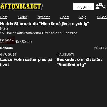
Logga in
Hem
Serier
Nyheter
Sport
Nöje
Livsstil
Hedda Stiernstedt: "Nina är så jävla olycklig"
Nöje
SVT håller kärleksaffärerna i ”Vår tid är nu” hemliga.

Se mer
Men för Nöjesbladet berättar Hedda Stiernstedt och Charlie 
Nöje
•
11.11.19
•
59 sek
Gustafsson det som tv-tittarna missar.

Senaste
SE ALLA
– Det är inget man får se, säger Gustafsson.
6 AUGUSTI
1:04
4 AUGUSTI
Lasse Holm sätter plus på
Beskedet om nästa år:
livet
”Bestämt mig”