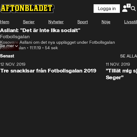
Logga in
Hem
Serier
Nyheter
Sport
Nöje
Livsstil
Asllani: "Det är inte lika socialt"
Fotbollsgalan
Kosovare Asllani om det nya upplägget under Fotbollsgalan
Se mer
Fotbollsgalan
•
11.11.19
•
54 sek
Senast
SE ALLA
12 NOV. 2019
1:15
11 NOV. 2019
Tre snackisar från Fotbollsgalan 2019
”Tillät mig s
Seger”