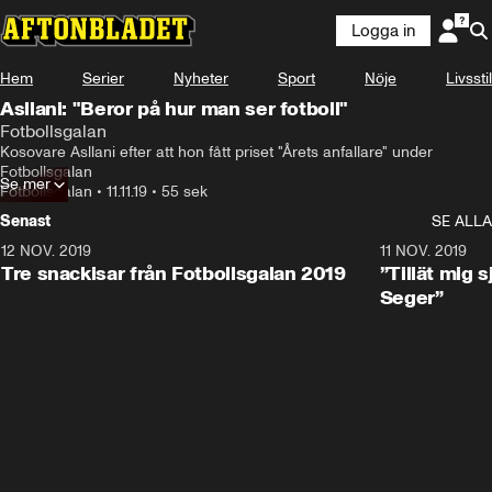
Logga in
Hem
Serier
Nyheter
Sport
Nöje
Livsstil
Asllani: "Beror på hur man ser fotboll"
Fotbollsgalan
Kosovare Asllani efter att hon fått priset "Årets anfallare" under 
Fotbollsgalan
Se mer
Fotbollsgalan
•
11.11.19
•
55 sek
Senast
SE ALLA
12 NOV. 2019
1:15
11 NOV. 2019
Tre snackisar från Fotbollsgalan 2019
”Tillät mig s
Seger”