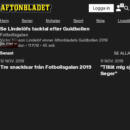
Logga in
Hem
Serier
Nyheter
Sport
Nöje
Livsstil
Se Lindelöfs tacktal efter Guldbollen
Fotbollsgalan
Victor Nilsson Lindelöf vinner Aftonbladets Guldbollen 2019
Se mer
Fotbollsgalan
•
11.11.19
•
45 sek
Senast
SE ALLA
12 NOV. 2019
1:15
11 NOV. 2019
Tre snackisar från Fotbollsgalan 2019
”Tillät mig s
Seger”