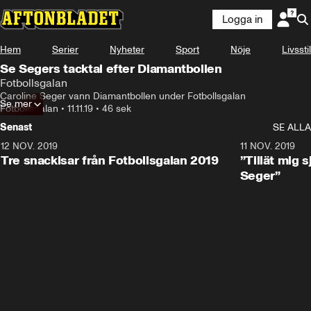
Logga in
Hem
Serier
Nyheter
Sport
Nöje
Livsstil
Se Segers tacktal efter Diamantbollen
Fotbollsgalan
Caroline Seger vann Diamantbollen under Fotbollsgalan
Se mer
Fotbollsgalan
•
11.11.19
•
46 sek
Senast
SE ALLA
12 NOV. 2019
1:15
11 NOV. 2019
Tre snackisar från Fotbollsgalan 2019
”Tillät mig s
Seger”