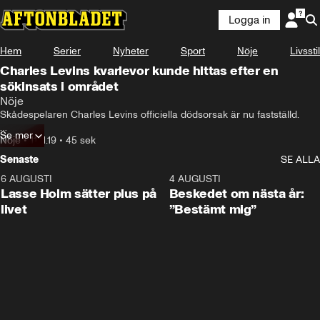
Logga in
Hem
Serier
Nyheter
Sport
Nöje
Livsstil
Charles Levins kvarlevor kunde hittas efter en
sökinsats i området
Nöje
Skådespelaren Charles Levins officiella dödsorsak är nu fastställd.

Se mer
Hans kvarlevor hittats tidigare i år och först nu slår polisen fast att det 
Nöje
•
11.11.19
•
45 sek
var en fallolycka, skriver USA Today.
Senaste
SE ALLA
6 AUGUSTI
1:04
4 AUGUSTI
Lasse Holm sätter plus på
Beskedet om nästa år:
livet
”Bestämt mig”