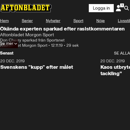
Logga in
Hem
Serier
Nyheter
Sport
Nöje
Livsstil
Ökända experten sparkad efter rasistkommentaren
Aftonbladet Morgon Sport
Don Cherry sparkad från Sportsnet
Se mer
Aftonbladet Morgon Sport
•
12.11.19
•
29 sek
Senast
SE ALLA
20 DEC. 2019
0:44
20 DEC. 2019
Svenskens "kupp" efter målet
Kaos utbryte
tackling”