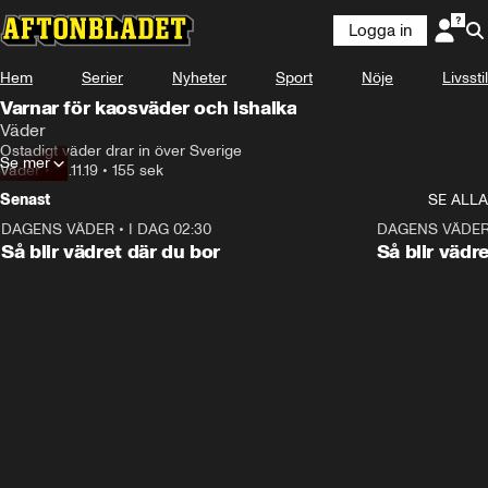
Logga in
Hem
Serier
Nyheter
Sport
Nöje
Livsstil
Varnar för kaosväder och ishalka
Väder
Ostadigt väder drar in över Sverige
Se mer
Väder
•
12.11.19
•
155 sek
Senast
SE ALLA
DAGENS VÄDER
•
I DAG 02:30
1:06
DAGENS VÄDE
Så blir vädret där du bor
Så blir vädr