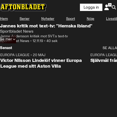
Logga in
Hem
Serier
Nyheter
Sport
Nöje
Livsstil
Jannes kritik mot text-tv: "Hemska ibland"
Sportbladet News
Janne Andersson kritisk mot SVT:s text-tv
Se mer
Sportbladet News
•
12.11.19
•
40 sek
Senast
SE ALLA
EUROPA LEAGUE
•
20 MAJ
1:32
EUROPA LEAG
Victor Nilsson Lindelöf vinner Europa
Självmål frå
League med sitt Aston Villa