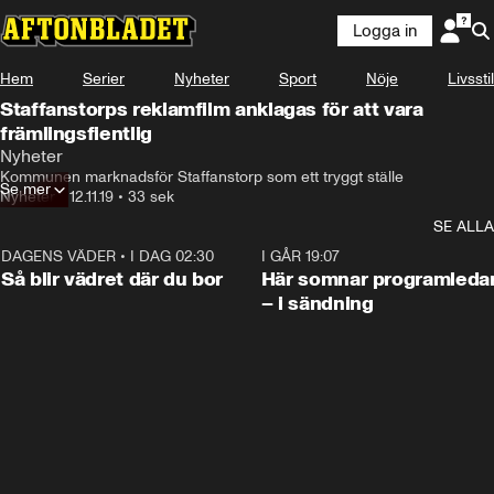
Logga in
Hem
Serier
Nyheter
Sport
Nöje
Livsstil
Staffanstorps reklamfilm anklagas för att vara
främlingsfientlig
Nyheter
Kommunen marknadsför Staffanstorp som ett tryggt ställe
Se mer
Nyheter
•
12.11.19
•
33 sek
SE ALLA
DAGENS VÄDER
•
I DAG 02:30
1:06
I GÅR 19:07
Så blir vädret där du bor
Här somnar programleda
– i sändning