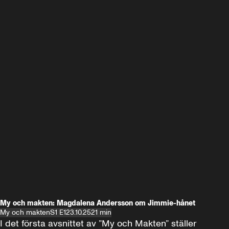
My och makten: Magdalena Andersson om Jimmie-hånet
My och makten
S1 E1
23.10.25
21 min
I det första avsnittet av ”My och Makten” ställer 