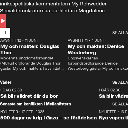
inrikespolitiska kommentatorn My Rohwedder 
Socialdemokraternas partiledare Magdalena 
Andersson till svars.
1
SE ALLA
AVSNITT 12
•
11 JUNI
26:27
AVSNITT 11
•
4 JUNI
2
My och makten: Douglas
My och makten: Denice
Thor
Westerberg
Moderata ungdomsförbundet 
Ungsvenskarnas 
(MUF:s) ordförande Douglas Thor 
förbundsordförande Denice 
gästar My och makten. I avsnittet 
Westerberg gästar My och makten.
diskuteras tonårsutvisningarna och 
avsnittet diskuteras migrationsfrå
hur Moderaterna ska locka väljare till 
och hur SD ska locka kvinnliga 
Väder
SE ALLA
valet i höst. 
väljare. 
I DAG 02:30
1:06
I GÅR 02:30
Så blir vädret där du bor
Så blir vädr
Senaste om konflikten i Mellanöstern
SE ALLA
NYHETER
•
17 FEB. 2025
0:45
NYHETER
•
16 F
500 dagar av krig i Gaza – se förödelsen
Nya vapen ti