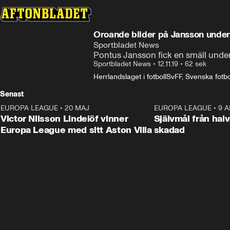
Oroande bilder på Jansson under
Sportbladet News
Pontus Jansson fick en smäll under
Sportbladet News
•
12.11.19
•
62 sek
Herrlandslaget i fotboll
SvFF, Svenska fotbo
Senast
EUROPA LEAGUE
•
20 MAJ
1:32
EUROPA LEAGUE
•
9 A
Victor Nilsson Lindelöf vinner
Självmål från hal
Europa League med sitt Aston Villa
skadad