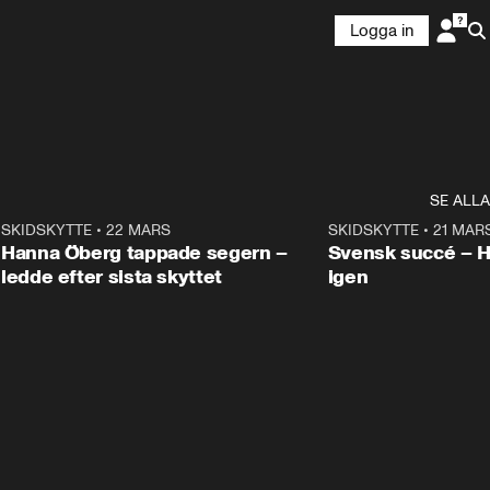
Logga in
SE ALLA
9
SKIDSKYTTE
•
22 MARS
0:55
SKIDSKYTTE
•
21 MAR
Hanna Öberg tappade segern –
Svensk succé – 
ledde efter sista skyttet
igen