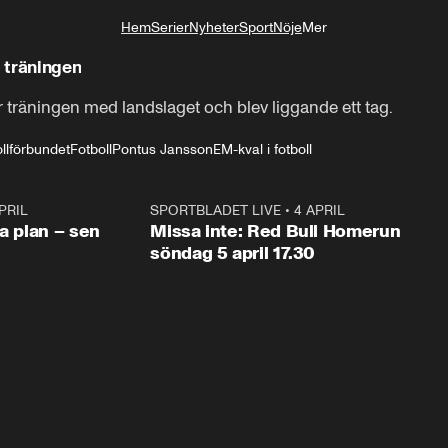
Hem
Serier
Nyheter
Sport
Nöje
Mer
Livsstil
 träningen
 träningen med landslaget och blev liggande ett tag.
llförbundet
Fotboll
Pontus Jansson
EM-kval i fotboll
PRIL
1:03
SPORTBLADET LIVE
•
4 APRIL
1:0
va plan – sen
Missa inte: Red Bull Homerun
söndag 5 april 17.30