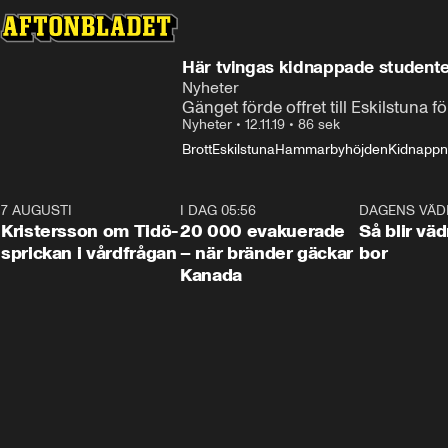
Här tvingas kidnappade studente
Nyheter
Gänget förde offret till Eskilstuna f
Nyheter
•
12.11.19
•
86 sek
Brott
Eskilstuna
Hammarbyhöjden
Kidnappn
7 AUGUSTI
0:42
I DAG 05:56
0:38
DAGENS VÄD
Kristersson om Tidö-
20 000 evakuerade
Så blir väd
sprickan i vårdfrågan
– när bränder gäckar
bor
Kanada