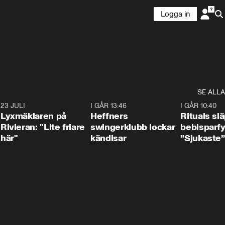
Logga in
SE ALLA
7
23 JULI
2:02
I GÅR 13:46
0:55
I GÅR 10:40
Lyxmäklaren på
Heffners
Rituals sl
Rivieran: "Lite friare
swingerklubb lockar
bebisparf
här"
kändisar
”Sjukaste”