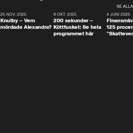
SE ALLA
3
25 NOV. 2025
31:05
8 OKT. 2025
4:29
4 JUNI 2025
Knutby – Vem
200 sekunder –
Finansmin
mördade Alexandra?
Köttfusket: Se hela
125 procent
programmet här
"Skattever
viktig uppg