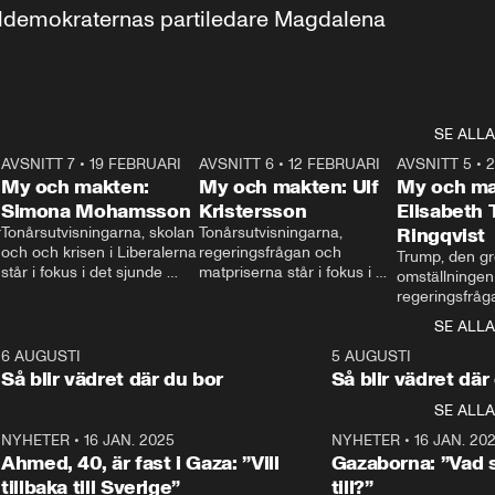
aldemokraternas partiledare Magdalena 
SE ALLA
7
AVSNITT 7
•
19 FEBRUARI
24:30
AVSNITT 6
•
12 FEBRUARI
27:30
AVSNITT 5
•
My och makten:
My och makten: Ulf
My och ma
Simona Mohamsson
Kristersson
Elisabeth
 
Tonårsutvisningarna, skolan 
Tonårsutvisningarna, 
Ringqvist
och och krisen i Liberalerna 
regeringsfrågan och 
Trump, den gr
står i fokus i det sjunde 
matpriserna står i fokus i 
omställningen
avsnittet av ”My och 
det sjätte avsnittet av ”My 
regeringsfråga
makten”. Se när 
och makten”. Se när 
centrum i det 
SE ALLA
Aftonbladets inrikespolitiska 
Aftonbladets inrikespolitiska 
avsnittet av ”
kommentator My 
kommentator My 
6
6 AUGUSTI
1:06
5 AUGUSTI
Makten”. Se nä
Rohwedder ställer 
Rohwedder ställer 
Så blir vädret där du bor
Så blir vädret där
Aftonbladets in
utbildnings- och 
statsminister Ulf Kristersson 
kommentator 
SE ALLA
integrationsminister Simona 
till svars.
Rohwedder stäl
Mohamsson till svars.
Centerpartiets
2
NYHETER
•
16 JAN. 2025
1:01
NYHETER
•
16 JAN. 20
Thand Ring till
Ahmed, 40, är fast i Gaza: ”Vill
Gazaborna: ”Vad s
tillbaka till Sverige”
till?”