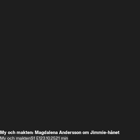
My och makten: Magdalena Andersson om Jimmie-hånet
My och makten
S1 E1
23.10.25
21 min