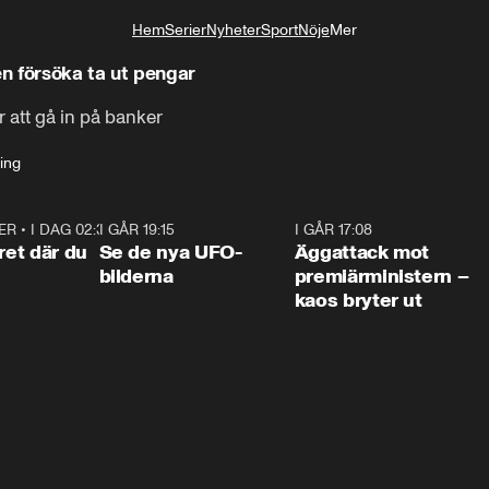
Hem
Serier
Nyheter
Sport
Nöje
Mer
Livsstil
n försöka ta ut pengar
ör att gå in på banker
ing
ER
•
I DAG 02:30
1:06
I GÅR 19:15
0:36
I GÅR 17:08
0:3
ret där du
Se de nya UFO-
Äggattack mot
bilderna
premiärministern –
kaos bryter ut