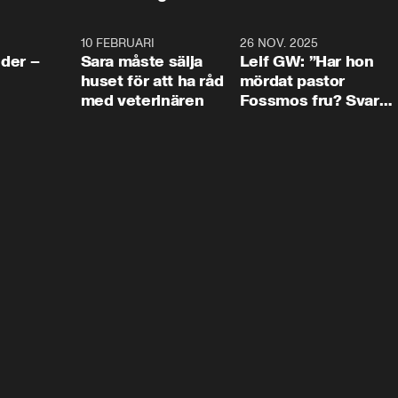
4:24
10 FEBRUARI
4:13
26 NOV. 2025
8:1
der –
Sara måste sälja
Leif GW: ”Har hon
huset för att ha råd
mördat pastor
med veterinären
Fossmos fru? Svar
nej.”