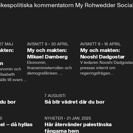
r inrikespolitiska kommentatorn My Rohwedder Soci
27 MAJ
3:51
AVSNITT 9
•
30 APRIL
24:00
AVSNITT 8
•
16 APRIL
25:1
kten:
My och makten:
My och makten:
Mikael Damberg
Nooshi Dadgostar
on
Ekonomin, 
V-ledaren Nooshi Dadgostar
finansministerrollen och 
pressas internt om 
onomin och 
demografikrisen. 
regeringsfrågan.

lisabeth 
Oppositionen ställs till svars 
I Aftonbladets 
ls till svars 
när Socialdemokraternas 
partiledarutfrågning ”My 
stern gästar 
Mikael Damberg gästar My 
och Makten” sätter hon ner 
My och Makten. 
och Makten. 
foten mot kritikerna:

1:06
7 AUGUSTI
1:0
– Vi ställer upp i val. Ska vi 
 du bor
Så blir vädret där du bor
vara med så sitter vi förstås 
25
1:22
NYHETER
•
21 JAN. 2025
0:5
ael – då hyllas
Här återvänder palestinska
fångarna hem