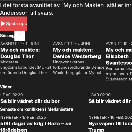
I det första avsnittet av ”My och Makten” ställe
Andersson till svars.
Spela upp
1
Säsong
AVSNITT 12
•
11 JUNI
26:27
AVSNITT 11
•
4 JUNI
23:40
AVSNITT 10
•
My och makten:
My och makten:
My och ma
Douglas Thor
Denice Westerberg
Elisabeth
Moderata 
Ungsvenskarnas 
Svantess
ungdomsförbundet (MUF:s) 
förbundsordförande Denice 
Kvinnorna, ek
ordförande Douglas Thor 
Westerberg gästar My och 
migrationen. E
gästar My och makten. I 
makten. I avsnittet 
Svantesson stäl
avsnittet diskuteras 
diskuteras migrationsfrågan 
när finansmini
Väder
tonårsutvisningarna och hur 
och hur SD ska locka 
Moderaterna ska locka 
kvinnliga väljare. 
I DAG 02:30
1:06
I GÅR 02:30
väljare till valet i höst. 
Så blir vädret där du bor
Så blir vädret där
Senaste om konflikten i Mellanöstern
NYHETER
•
17 FEB. 2025
0:45
NYHETER
•
16 FEB. 20
500 dagar av krig i Gaza – se
Nya vapen till Isr
förödelsen
Trump