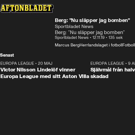
Berg: ”Nu släpper jag bomben”
Sportbladet News
Berg: ”Nu släpper jag bomben”
Sportbladet News
•
12.11.19
•
135 sek
Marcus Berg
Herrlandslaget i fotboll
Fotboll
Senast
EUROPA LEAGUE
•
20 MAJ
1:32
EUROPA LEAGUE
•
9 A
Victor Nilsson Lindelöf vinner
Självmål från hal
Europa League med sitt Aston Villa
skadad