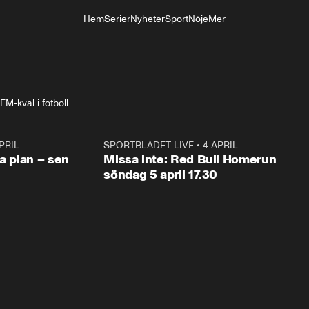
Hem
Serier
Nyheter
Sport
Nöje
Mer
Livsstil
EM-kval i fotboll
PRIL
1:03
SPORTBLADET LIVE
•
4 APRIL
1:0
va plan – sen
Missa inte: Red Bull Homerun
söndag 5 april 17.30