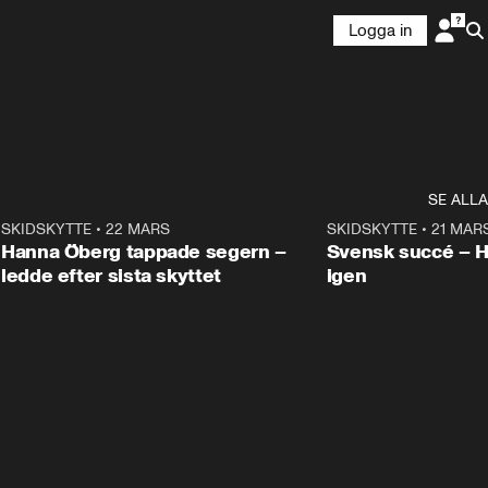
Logga in
SE ALLA
9
SKIDSKYTTE
•
22 MARS
0:55
SKIDSKYTTE
•
21 MAR
Hanna Öberg tappade segern –
Svensk succé – 
ledde efter sista skyttet
igen