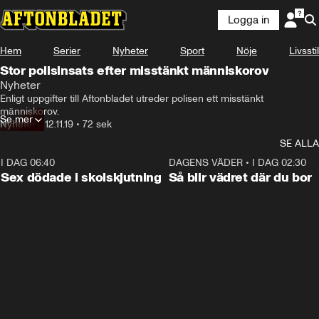
Logga in
Hem
Serier
Nyheter
Sport
Nöje
Livsstil
Stor polisinsats efter misstänkt människorov
Nyheter
Enligt uppgifter till Aftonbladet utreder polisen ett misstänkt 
människorov.
Se mer
Nyheter
•
12.11.19
•
72 sek
SE ALLA
I DAG 06:40
0:47
DAGENS VÄDER
•
I DAG 02:30
Sex dödade i skolskjutning
Så blir vädret där du bor