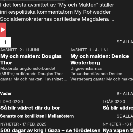
I det första avsnittet av ”My och Makten” ställer 
inrikespolitiska kommentatorn My Rohwedder 
Socialdemokraternas partiledare Magdalena 
Andersson till svars.
1
SE ALLA
AVSNITT 12
•
11 JUNI
26:27
AVSNITT 11
•
4 JUNI
2
My och makten: Douglas
My och makten: Denice
Thor
Westerberg
Moderata ungdomsförbundet 
Ungsvenskarnas 
(MUF:s) ordförande Douglas Thor 
förbundsordförande Denice 
gästar My och makten. I avsnittet 
Westerberg gästar My och makten.
diskuteras tonårsutvisningarna och 
avsnittet diskuteras migrationsfrå
hur Moderaterna ska locka väljare till 
och hur SD ska locka kvinnliga 
Väder
SE ALLA
valet i höst. 
väljare. 
I DAG 02:30
1:06
I GÅR 02:30
Så blir vädret där du bor
Så blir vädr
Senaste om konflikten i Mellanöstern
SE ALLA
NYHETER
•
17 FEB. 2025
0:45
NYHETER
•
16 F
500 dagar av krig i Gaza – se förödelsen
Nya vapen ti