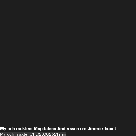
My och makten: Magdalena Andersson om Jimmie-hånet
My och makten
S1 E1
23.10.25
21 min