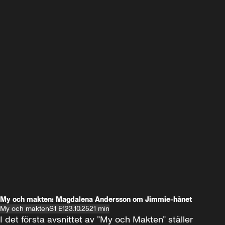
My och makten: Magdalena Andersson om Jimmie-hånet
My och makten
S1 E1
23.10.25
21 min
I det första avsnittet av ”My och Makten” ställer 