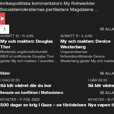
inrikespolitiska kommentatorn My Rohwedder 
Socialdemokraternas partiledare Magdalena 
Andersson till svars.
1
SE ALLA
AVSNITT 12
•
11 JUNI
26:27
AVSNITT 11
•
4 JUNI
2
My och makten: Douglas
My och makten: Denice
Thor
Westerberg
Moderata ungdomsförbundet 
Ungsvenskarnas 
(MUF:s) ordförande Douglas Thor 
förbundsordförande Denice 
gästar My och makten. I avsnittet 
Westerberg gästar My och makten.
diskuteras tonårsutvisningarna och 
avsnittet diskuteras migrationsfrå
hur Moderaterna ska locka väljare till 
och hur SD ska locka kvinnliga 
Väder
SE ALLA
valet i höst. 
väljare. 
I DAG 02:30
1:06
I GÅR 02:30
Så blir vädret där du bor
Så blir vädr
Senaste om konflikten i Mellanöstern
SE ALLA
NYHETER
•
17 FEB. 2025
0:45
NYHETER
•
16 F
500 dagar av krig i Gaza – se förödelsen
Nya vapen ti