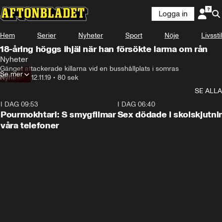
Logga in
Hem
Serier
Nyheter
Sport
Nöje
Livsstil
18-åring höggs ihjäl när han försökte larma om rån
Nyheter
Gänget attackerade killarna vid en busshållplats i somras
Se mer
Nyheter
•
12.11.19
•
80 sek
SE ALLA
I DAG 09:53
1:36
I DAG 06:40
Pourmokhtari: S smygfilmar
Sex dödade i skolskjutni
våra telefoner