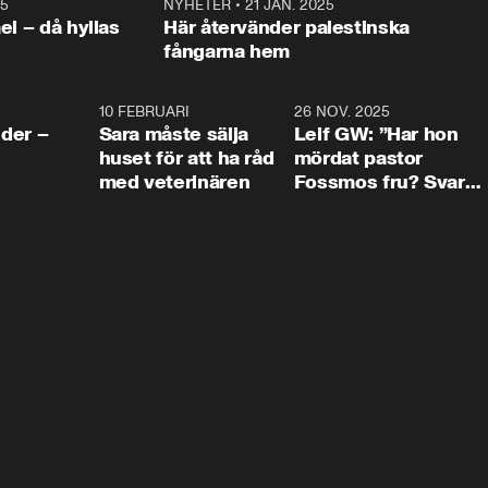
25
1:22
NYHETER
•
21 JAN. 2025
0:5
ael – då hyllas
Här återvänder palestinska
fångarna hem
4:24
10 FEBRUARI
4:13
26 NOV. 2025
8:1
der –
Sara måste sälja
Leif GW: ”Har hon
huset för att ha råd
mördat pastor
med veterinären
Fossmos fru? Svar
nej.”