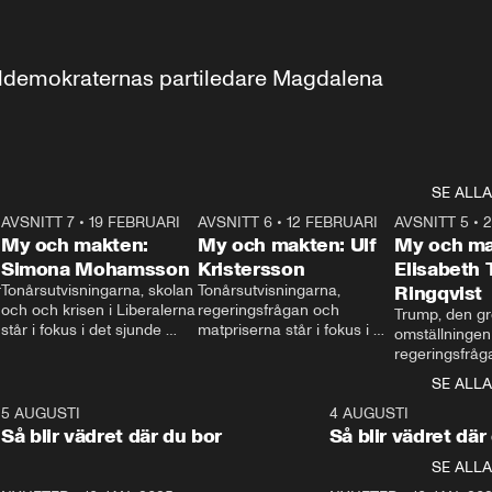
aldemokraternas partiledare Magdalena 
SE ALLA
7
AVSNITT 7
•
19 FEBRUARI
24:30
AVSNITT 6
•
12 FEBRUARI
27:30
AVSNITT 5
•
My och makten:
My och makten: Ulf
My och ma
Simona Mohamsson
Kristersson
Elisabeth
 
Tonårsutvisningarna, skolan 
Tonårsutvisningarna, 
Ringqvist
och och krisen i Liberalerna 
regeringsfrågan och 
Trump, den gr
står i fokus i det sjunde 
matpriserna står i fokus i 
omställningen
avsnittet av ”My och 
det sjätte avsnittet av ”My 
regeringsfråga
makten”. Se när 
och makten”. Se när 
centrum i det 
SE ALLA
Aftonbladets inrikespolitiska 
Aftonbladets inrikespolitiska 
avsnittet av ”
kommentator My 
kommentator My 
6
5 AUGUSTI
1:06
4 AUGUSTI
Makten”. Se nä
Rohwedder ställer 
Rohwedder ställer 
Så blir vädret där du bor
Så blir vädret där
Aftonbladets in
utbildnings- och 
statsminister Ulf Kristersson 
kommentator 
SE ALLA
integrationsminister Simona 
till svars.
Rohwedder stäl
Mohamsson till svars.