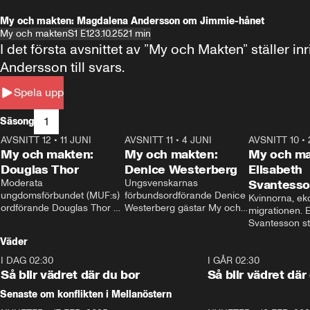
My och makten: Magdalena Andersson om Jimmie-hånet
My och makten
S1 E1
23.10.25
21 min
I det första avsnittet av ”My och Makten” ställe
Andersson till svars.
Spela upp
1
Säsong
AVSNITT 12
•
11 JUNI
26:27
AVSNITT 11
•
4 JUNI
23:40
AVSNITT 10
•
My och makten:
My och makten:
My och ma
Douglas Thor
Denice Westerberg
Elisabeth
Moderata 
Ungsvenskarnas 
Svantess
ungdomsförbundet (MUF:s) 
förbundsordförande Denice 
Kvinnorna, ek
ordförande Douglas Thor 
Westerberg gästar My och 
migrationen. E
gästar My och makten. I 
makten. I avsnittet 
Svantesson stäl
avsnittet diskuteras 
diskuteras migrationsfrågan 
när finansmini
Väder
tonårsutvisningarna och hur 
och hur SD ska locka 
Moderaterna ska locka 
kvinnliga väljare. 
I DAG 02:30
1:06
I GÅR 02:30
väljare till valet i höst. 
Så blir vädret där du bor
Så blir vädret där
Senaste om konflikten i Mellanöstern