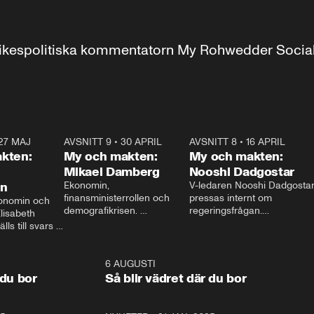
r inrikespolitiska kommentatorn My Rohwedder Soci
27 MAJ
3:51
AVSNITT 9
•
30 APRIL
24:00
AVSNITT 8
•
16 APRIL
25:1
kten:
My och makten:
My och makten:
Mikael Damberg
Nooshi Dadgostar
on
Ekonomin, 
V-ledaren Nooshi Dadgostar
finansministerrollen och 
pressas internt om 
onomin och 
demografikrisen. 
regeringsfrågan.

lisabeth 
Oppositionen ställs till svars 
I Aftonbladets 
ls till svars 
när Socialdemokraternas 
partiledarutfrågning ”My 
stern gästar 
Mikael Damberg gästar My 
och Makten” sätter hon ner 
My och Makten. 
och Makten. 
foten mot kritikerna:

1:06
6 AUGUSTI
1:0
– Vi ställer upp i val. Ska vi 
 du bor
Så blir vädret där du bor
vara med så sitter vi förstås 