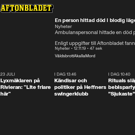
En person hittad död i blodig lä
Nyheter
Ambulanspersonal hittade en död per
Enligt uppgifter till Aftonbladet fa
Nyheter
•
12.11.19
•
47 sek
Våldsbrott
Akalla
Mord
23 JULI
2:02
I DAG 13:46
0:55
I DAG 10:40
Lyxmäklaren på
Kändisar och
Rituals sl
Rivieran: "Lite friare
politiker på Heffners
bebisparf
här"
swingerklubb
”Sjukaste”