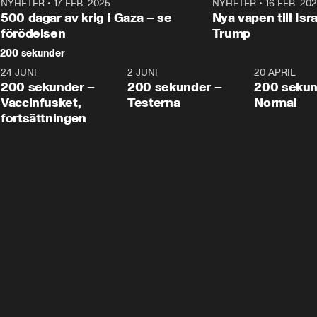
NYHETER
•
17 FEB. 2025
0:45
NYHETER
•
16 FEB. 20
500 dagar av krig i Gaza – se
Nya vapen till Isr
förödelsen
Trump
200 sekunder
24 JUNI
5:00
2 JUNI
4:23
20 APRIL
200 sekunder –
200 sekunder –
200 sekun
Vaccinfusket,
Testerna
Normal
fortsättningen