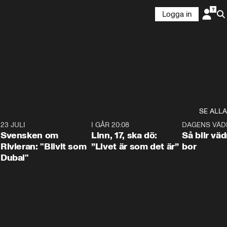
Logga in
SE ALLA
4
23 JULI
1:42
I GÅR 20:08
4:36
DAGENS VÄD
Svensken om
Linn, 17, ska dö:
Så blir väd
Rivieran: "Blivit som
”Livet är som det är”
bor
Dubai"