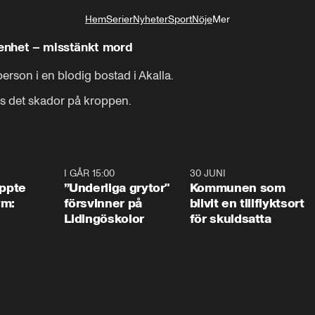
Hem
Serier
Nyheter
Sport
Nöje
Mer
Livsstil
genhet – misstänkt mord
son i en blodig bostad i Akalla.

nns det skador på kroppen.
1:01
I GÅR 15:00
1:07
30 JUNI
1:2
äppte
”Underliga grytor"
Kommunen som
ym:
försvinner på
blivit en tillflyktsort
Lidingöskolor
för skuldsatta