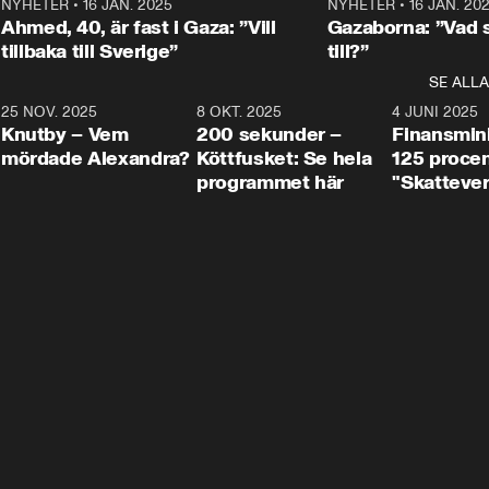
Centerpartiets
2
NYHETER
•
16 JAN. 2025
1:01
NYHETER
•
16 JAN. 20
Thand Ring till
Ahmed, 40, är fast i Gaza: ”Vill
Gazaborna: ”Vad s
tillbaka till Sverige”
till?”
SE ALLA
3
25 NOV. 2025
31:05
8 OKT. 2025
4:29
4 JUNI 2025
Knutby – Vem
200 sekunder –
Finansmin
mördade Alexandra?
Köttfusket: Se hela
125 procent
programmet här
"Skattever
viktig uppg