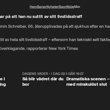
Hem
Serier
Nyheter
Sport
Nöje
Mer
Livsstil
på att han nu suttit av sitt livstidsstraff
 Schreiber, 66, återupplivades på ett sjukhus efter en hast
 av hela sitt livstidsstraff – eftersom han tekniskt sett faktis
 överklagande, rapporterar New York Times.
0:47
DAGENS VÄDER
•
I DAG 02:30
1:06
I GÅR 19:07
0:4
e i
Så blir vädret där du
Dramatiska scenen –
ing
bor
med mirakulöst slut