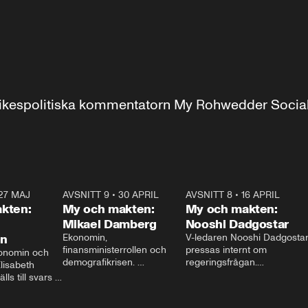
r inrikespolitiska kommentatorn My Rohwedder Soci
27 MAJ
3:51
AVSNITT 9
•
30 APRIL
24:00
AVSNITT 8
•
16 APRIL
25:1
kten:
My och makten:
My och makten:
Mikael Damberg
Nooshi Dadgostar
on
Ekonomin, 
V-ledaren Nooshi Dadgostar
finansministerrollen och 
pressas internt om 
onomin och 
demografikrisen. 
regeringsfrågan.

lisabeth 
Oppositionen ställs till svars 
I Aftonbladets 
ls till svars 
när Socialdemokraternas 
partiledarutfrågning ”My 
stern gästar 
Mikael Damberg gästar My 
och Makten” sätter hon ner 
My och Makten. 