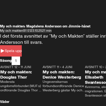
My och makten: Magdalena Andersson om Jimmie-hånet
My och makten
S1 E1
23.10.25
21 min
I det första avsnittet av ”My och Makten” ställe
Andersson till svars.
Spela upp
1
Säsong
AVSNITT 12
•
11 JUNI
26:27
AVSNITT 11
•
4 JUNI
23:40
AVSNITT 10
•
My och makten:
My och makten:
My och ma
Douglas Thor
Denice Westerberg
Elisabeth
Moderata 
Ungsvenskarnas 
Svantess
ungdomsförbundet (MUF:s) 
förbundsordförande Denice 
Kvinnorna, ek
ordförande Douglas Thor 
Westerberg gästar My och 
migrationen. E
gästar My och makten. I 
makten. I avsnittet 
Svantesson stäl
avsnittet diskuteras 
diskuteras migrationsfrågan 
när finansmini
Väder
tonårsutvisningarna och hur 
och hur SD ska locka 