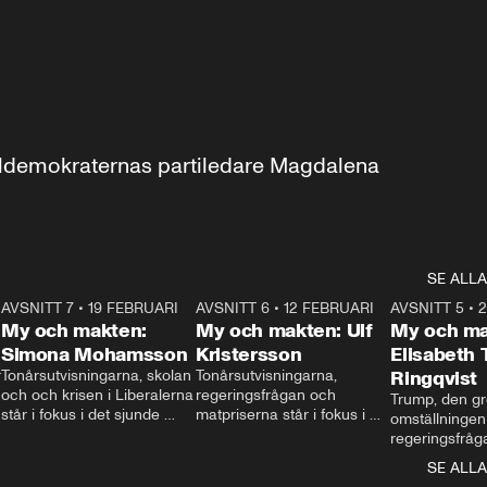
aldemokraternas partiledare Magdalena 
SE ALLA
7
AVSNITT 7
•
19 FEBRUARI
24:30
AVSNITT 6
•
12 FEBRUARI
27:30
AVSNITT 5
•
My och makten:
My och makten: Ulf
My och ma
Simona Mohamsson
Kristersson
Elisabeth
 
Tonårsutvisningarna, skolan 
Tonårsutvisningarna, 
Ringqvist
och och krisen i Liberalerna 
regeringsfrågan och 
Trump, den gr
står i fokus i det sjunde 
matpriserna står i fokus i 
omställningen
avsnittet av ”My och 
det sjätte avsnittet av ”My 
regeringsfråga
makten”. Se när 
och makten”. Se när 
centrum i det 
SE ALLA
Aftonbladets inrikespolitiska 
Aftonbladets inrikespolitiska 
avsnittet av ”