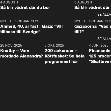
kommentator My 
kommentator My 
6
4 AUGUSTI
1:06
3 AUGUSTI
Makten”. Se nä
Rohwedder ställer 
Rohwedder ställer 
Så blir vädret där du bor
Så blir vädret där
Aftonbladets in
utbildnings- och 
statsminister Ulf Kristersson 
kommentator 
SE ALLA
integrationsminister Simona 
till svars.
Rohwedder stäl
Mohamsson till svars.
Centerpartiets
2
NYHETER
•
16 JAN. 2025
1:01
NYHETER
•
16 JAN. 20
Thand Ring till
Ahmed, 40, är fast i Gaza: ”Vill
Gazaborna: ”Vad s
tillbaka till Sverige”
till?”
SE ALLA
3
25 NOV. 2025
31:05
8 OKT. 2025
4:29
4 JUNI 2025
Knutby – Vem
200 sekunder –
Finansmin
mördade Alexandra?
Köttfusket: Se hela
125 procent
programmet här
"Skattever
viktig uppg