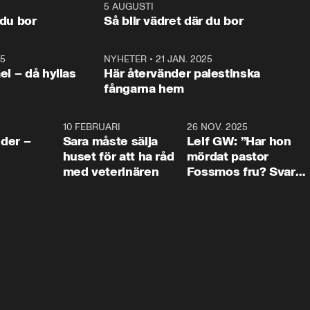
och Makten. 
foten mot kritikerna:

1:06
5 AUGUSTI
1:0
– Vi ställer upp i val. Ska vi 
 du bor
Så blir vädret där du bor
vara med så sitter vi förstås 
25
1:22
NYHETER
•
21 JAN. 2025
0:5
ael – då hyllas
Här återvänder palestinska
fångarna hem
4:24
10 FEBRUARI
4:13
26 NOV. 2025
8:1
der –
Sara måste sälja
Leif GW: ”Har hon
huset för att ha råd
mördat pastor
med veterinären
Fossmos fru? Svar
nej.”