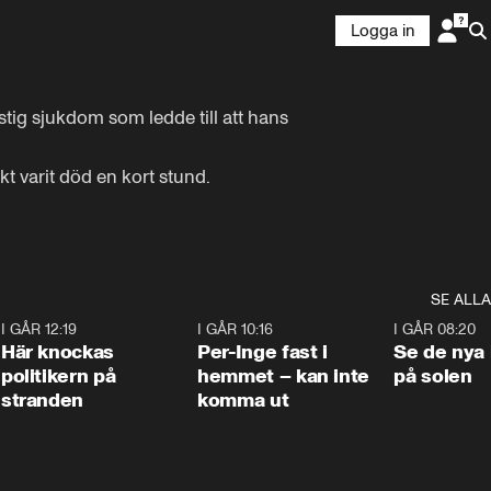
Logga in
ig sjukdom som ledde till att hans 
kt varit död en kort stund.

SE ALLA
2
I GÅR 12:19
0:45
I GÅR 10:16
1:26
I GÅR 08:20
Här knockas
Per-Inge fast i
Se de nya 
politikern på
hemmet – kan inte
på solen
stranden
komma ut