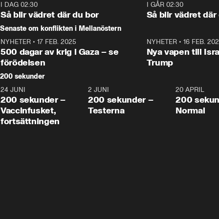
Moderaterna ska locka 
kvinnliga väljare. 
I DAG 02:30
1:06
I GÅR 02:30
väljare till valet i höst. 
Så blir vädret där du bor
Så blir vädret där
Senaste om konflikten i Mellanöstern
NYHETER
•
17 FEB. 2025
0:45
NYHETER
•
16 FEB. 20
500 dagar av krig i Gaza – se
Nya vapen till Isr
förödelsen
Trump
200 sekunder
24 JUNI
5:00
2 JUNI
4:23
20 APRIL
200 sekunder –
200 sekunder –
200 sekun
Vaccinfusket,
Testerna
Normal
fortsättningen