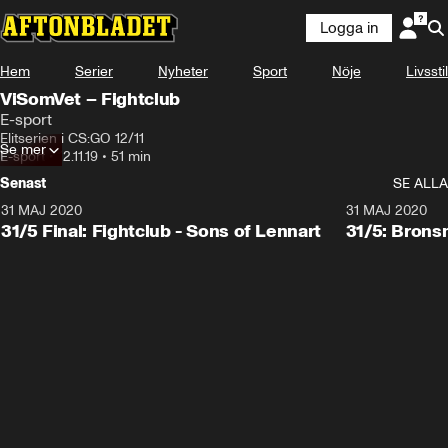
Logga in
Hem
Serier
Nyheter
Sport
Nöje
Livsstil
ViSomVet – Fightclub
E-sport
Elitserien i CS:GO 12/11
Se mer
E-sport
•
12.11.19
•
51 min
Senast
SE ALLA
31 MAJ 2020
31 MAJ 2020
31/5 Final: Fightclub - Sons of Lennart
31/5: Brons